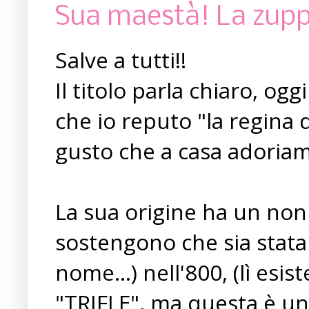
Sua maestà! La zupp
Salve a tutti!!
Il titolo parla chiaro, og
che io reputo "la regina d
gusto che a casa adoriam
La sua origine ha un non 
sostengono che sia stata i
nome...) nell'800, (lì esi
"TRIFLE", ma questa è un'a