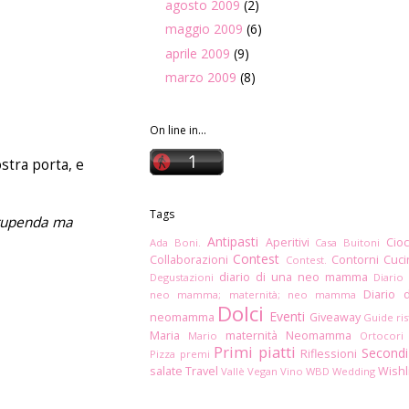
agosto 2009
(2)
maggio 2009
(6)
aprile 2009
(9)
marzo 2009
(8)
On line in...
ostra porta, e
Tags
 stupenda ma
Antipasti
Aperitivi
Cioc
Ada Boni.
Casa Buitoni
Contest
Collaborazioni
Contorni
Cuc
Contest.
diario di una neo mamma
Degustazioni
Diario
Diario 
neo mamma; maternità; neo mamma
Dolci
Eventi
neomamma
Giveaway
Guide ris
Maria
maternità
Neomamma
Mario
Ortocori
Primi piatti
Secondi
Riflessioni
Pizza
premi
salate
Travel
Wishl
Vallè
Vegan
Vino
WBD
Wedding