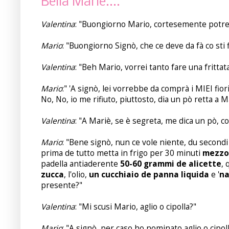
Bella Marié....
Valentina
: "Buongiorno Mario, cortesemente potrebb
Mario
: "Buongiorno Signò, che ce deve da fà co sti f
Valentina
: "Beh Mario, vorrei tanto fare una frittat
Mario
:" 'A signò, lei vorrebbe da comprà i MIEI fio
No, No, io me rifiuto, piuttosto, dia un pò retta a M
Valentina
: "A Mariè, se è segreta, me dica un pò, c
Mario
: "Bene signò, nun ce vole niente, du secondi 
prima de tutto metta in frigo per 30 minuti
mezzo 
padella antiaderente
50-60 grammi de alicette
, 
zucca
, l'olio,
un cucchiaio de panna liquida
e '
na
presente?"
Valentina
: "Mi scusi Mario, aglio o cipolla?"
Mario
: "A signò, per caso ho nominato aglio o cipolla