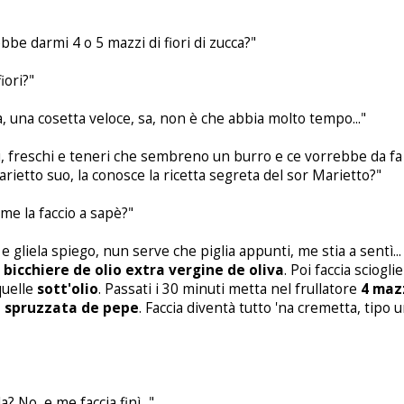
e darmi 4 o 5 mazzi di fiori di zucca?"
iori?"
a, una cosetta veloce, sa, non è che abbia molto tempo..."
ri, freschi e teneri che sembreno un burro e ce vorrebbe da fa 
arietto suo, la conosce la ricetta segreta del sor Marietto?"
ome la faccio a sapè?"
e gliela spiego, nun serve che piglia appunti, me stia a sentì..
bicchiere de olio extra vergine de oliva
. Poi faccia sciogli
quelle
sott'olio
. Passati i 30 minuti metta nel frullatore
4 mazz
 spruzzata de pepe
. Faccia diventà tutto 'na cremetta, tipo 
? No, e me faccia finì..."