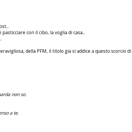
st...
 pasticciare con il cibo, la voglia di casa...
.
avigliosa, della PFM, il titolo gia si addice a questo scorcio d
uarda non so.
enso a te.