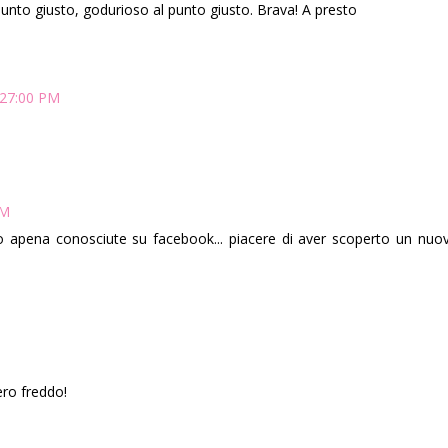
l punto giusto, godurioso al punto giusto. Brava! A presto
:27:00 PM
PM
amo apena conosciute su facebook... piacere di aver scoperto un nu
M
vero freddo!