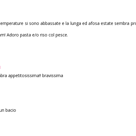
 temperature si sono abbassate e la lunga ed afosa estate sembra pr
am! Adoro pasta e/o riso col pesce.
M
bra appetitosissima!! bravissima
 un bacio