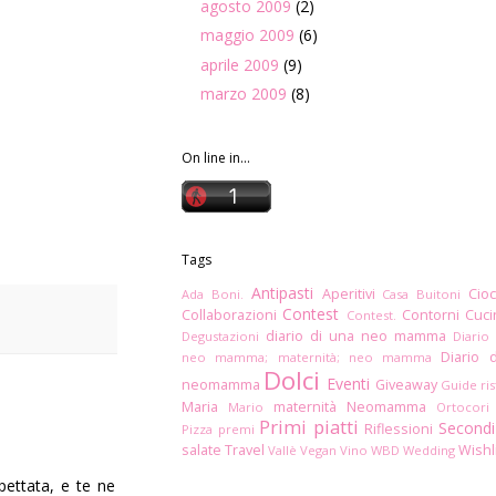
agosto 2009
(2)
maggio 2009
(6)
aprile 2009
(9)
marzo 2009
(8)
On line in...
Tags
Antipasti
Aperitivi
Cioc
Ada Boni.
Casa Buitoni
Contest
Collaborazioni
Contorni
Cuc
Contest.
diario di una neo mamma
Degustazioni
Diario
Diario 
neo mamma; maternità; neo mamma
Dolci
Eventi
neomamma
Giveaway
Guide ris
Maria
maternità
Neomamma
Mario
Ortocori
Primi piatti
Secondi
Riflessioni
Pizza
premi
salate
Travel
Wishl
Vallè
Vegan
Vino
WBD
Wedding
pettata, e te ne