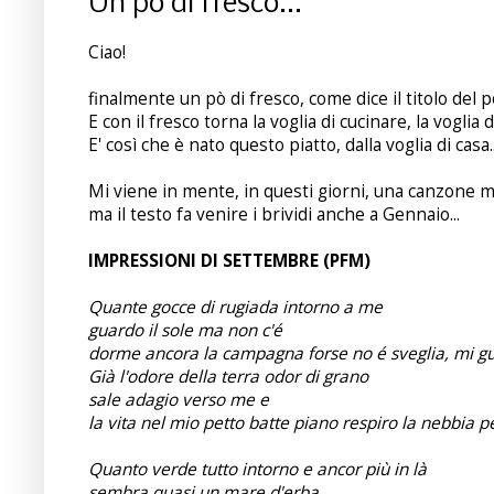
Un pò di fresco...
Ciao!
finalmente un pò di fresco, come dice il titolo del po
E con il fresco torna la voglia di cucinare, la voglia di
E' così che è nato questo piatto, dalla voglia di casa..
Mi viene in mente, in questi giorni, una canzone mer
ma il testo fa venire i brividi anche a Gennaio...
IMPRESSIONI DI SETTEMBRE (PFM)
Quante gocce di rugiada intorno a me
guardo il sole ma non c'é
dorme ancora la campagna forse no é sveglia, mi g
Già l'odore della terra odor di grano
sale adagio verso me e
la vita nel mio petto batte piano respiro la nebbia p
Quanto verde tutto intorno e ancor più in là
sembra quasi un mare d'erba