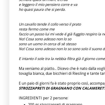
e leggero il mio pensiero corre e va
ho quasi paura che si perda.
Un cavallo tende il collo verso il prato
resta fermo come me
faccio un passo lui mi vede é già fuggito respiro la 
No! Cosa sono adesso non lo so
sono un uomo in cerca di sè stesso
No! Cosa sono adesso non lo so sono solo il suono de
E intanto il sole tra la nebbia filtra già il giorno com
Ma veniamo al piatto... Dicevo che è nato dalla voglia
tovaglia bianca, due bicchieri di Riesling e tante tan
E un paio di giorni fa è stato proprio così, accompa
STROZZAPRETI DI GRAGNANO CON CALAMERETT
INGREDIENTI per 2 persone:
200 gr strozzapreti di gragnano