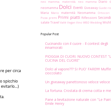
Diario 
neo mamma; maternità; neo mamma
Dolci
Eventi
neomamma
Giveaway
Guide ris
Maria
maternità
Neomamma
Mario
Ortocori
Primi piatti
Secondi
Riflessioni
Pizza
premi
salate
Travel
Wishl
Vallè
Vegan
Vino
WBD
Wedding
Popular Post
Cucinando con il cuore - Il contest degli
innamorati
PIOGGIA DI CUORI. NUOVO CONTEST “
CUCINA DEL CUORE”
Dolci al vapore??? SI PUO' FARE!!!!! Muffin
re per circa
cioccolato
o spicchio
Un giveaway panettonoso veloce veloce
vitarlo....)
La fortuna. Crostata di crema cotta e me
ta.
Pane a lievitazione naturale con "Le Pain"
Emile Henry