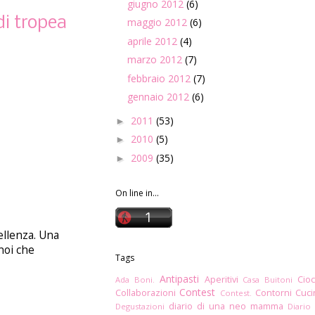
giugno 2012
(6)
di tropea
maggio 2012
(6)
aprile 2012
(4)
marzo 2012
(7)
febbraio 2012
(7)
gennaio 2012
(6)
2011
(53)
►
2010
(5)
►
2009
(35)
►
On line in...
ellenza. Una
noi che
Tags
Antipasti
Aperitivi
Cioc
Ada Boni.
Casa Buitoni
Contest
Collaborazioni
Contorni
Cuc
Contest.
diario di una neo mamma
Degustazioni
Diario