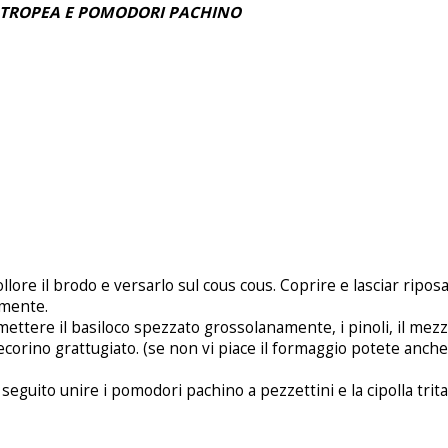
I TROPEA E POMODORI PACHINO
lore il brodo e versarlo sul cous cous. Coprire e lasciar riposa
amente.
mettere il basiloco spezzato grossolanamente, i pinoli, il mezz
ecorino grattugiato. (se non vi piace il formaggio potete anche e
seguito unire i pomodori pachino a pezzettini e la cipolla trita