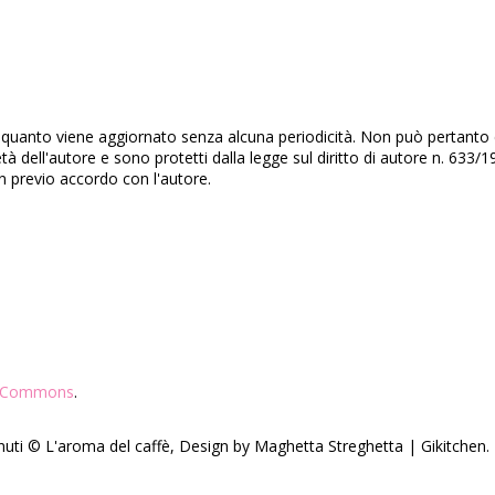
quanto viene aggiornato senza alcuna periodicità. Non può pertanto co
età dell'autore e sono protetti dalla legge sul diritto di autore n. 63
on previo accordo con l'autore.
ve Commons
.
enuti © L'aroma del caffè, Design by Maghetta Streghetta | Gikitche