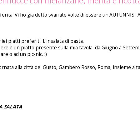
Pennucce con melanzane, menta e ricotta
erita. Vi ho gia detto svariate volte di essere un'
AUTUNNIST
piatti preferiti. L'insalata di pasta.
 sere è un piatto presente sulla mia tavola, da Giugno a Settemb
re o ad un pic-nic. :)
ornata alla città del Gusto, Gambero Rosso, Roma, insieme a ta
A SALATA