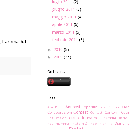
luglio 2011
(2)
giugno 2011
(3)
maggio 2011
(4)
aprile 2011
(6)
marzo 2011
(5)
febbraio 2011
(3)
, L'aroma del
2010
(5)
►
2009
(35)
►
On line in...
Tags
Antipasti
Aperitivi
Cioc
Ada Boni.
Casa Buitoni
Contest
Collaborazioni
Contorni
Cuc
Contest.
diario di una neo mamma
Degustazioni
Diario
Diario 
neo mamma; maternità; neo mamma