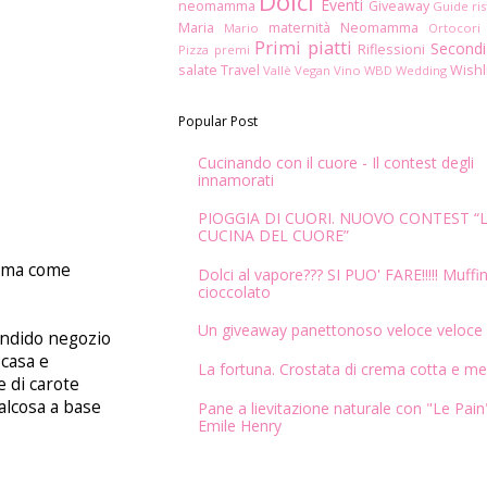
Dolci
Eventi
neomamma
Giveaway
Guide ris
Maria
maternità
Neomamma
Mario
Ortocori
Primi piatti
Secondi
Riflessioni
Pizza
premi
salate
Travel
Wishl
Vallè
Vegan
Vino
WBD
Wedding
Popular Post
Cucinando con il cuore - Il contest degli
innamorati
PIOGGIA DI CUORI. NUOVO CONTEST “
CUCINA DEL CUORE”
i, ma come
Dolci al vapore??? SI PUO' FARE!!!!! Muffin
cioccolato
Un giveaway panettonoso veloce veloce
endido negozio
 casa e
La fortuna. Crostata di crema cotta e me
e di carote
ualcosa a base
Pane a lievitazione naturale con "Le Pain"
Emile Henry