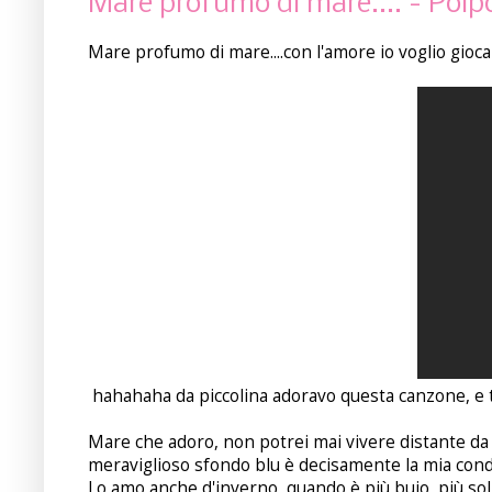
Mare profumo di mare.... - Polp
Mare profumo di mare....con l'amore io voglio giocare
hahahaha da piccolina adoravo questa canzone, e tutt
Mare che adoro, non potrei mai vivere distante da lui
meraviglioso sfondo blu è decisamente la mia cond
Lo amo anche d'inverno, quando è più buio, più soli