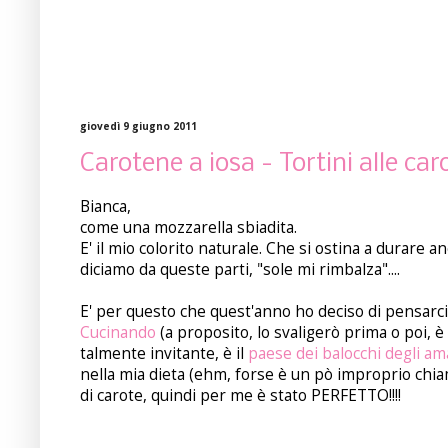
giovedì 9 giugno 2011
Carotene a iosa - Tortini alle ca
Bianca,
come una mozzarella sbiadita.
E' il mio colorito naturale. Che si ostina a durare 
diciamo da queste parti, "sole mi rimbalza"....
E' per questo che quest'anno ho deciso di pensarc
Cucinando
(a proposito, lo svaligerò prima o poi,
talmente invitante, è il
paese dei balocchi degli ama
nella mia dieta (ehm, forse è un pò improprio chiama
di carote, quindi per me è stato PERFETTO!!!!