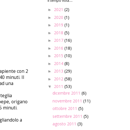
Il tempo vola....
2021
(2)
►
2020
(1)
►
2019
(1)
►
2018
(5)
►
2017
(16)
►
2016
(18)
►
2015
(10)
►
2014
(8)
►
capiente con 2
2013
(29)
►
0 minuti. Il
2012
(58)
►
 ad una
2011
(53)
▼
dicembre 2011
(6)
teglia
novembre 2011
(11)
i pepe, origano
5 minuti.
ottobre 2011
(5)
settembre 2011
(5)
gliandolo a
agosto 2011
(3)