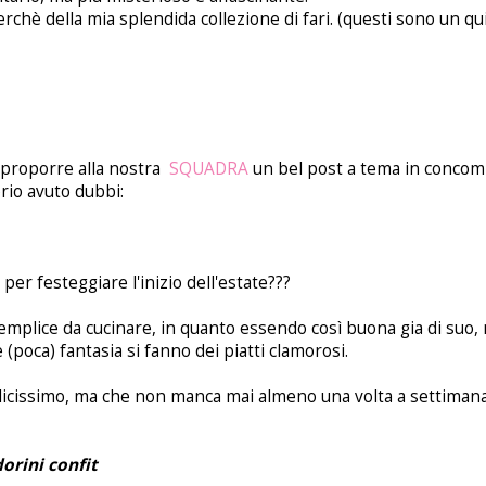
erchè della mia splendida collezione di fari. (questi sono un qui
 proporre alla nostra
SQUADRA
un bel post a tema in concomi
prio avuto dubbi:
per festeggiare l'inizio dell'estate???
emplice da cucinare, in quanto essendo così buona gia di suo,
 (poca) fantasia si fanno dei piatti clamorosi.
licissimo, ma che non manca mai almeno una volta a settimana
orini confit