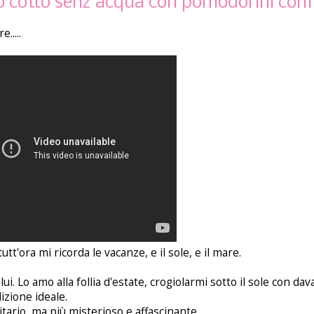
o cotto senz'acqua con pomodorini conf
.....
'ora mi ricorda le vacanze, e il sole, e il mare.
. Lo amo alla follia d'estate, crogiolarmi sotto il sole con dav
izione ideale.
tario, ma più misterioso e affascinante.