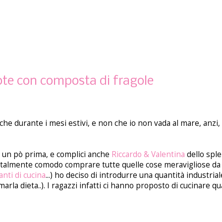
rote con composta di fragole
anche durante i mesi estivi, e non che io non vada al mare, anz
i un pò prima, e complici anche
Riccardo & Valentina
dello spl
 è talmente comodo comprare tutte quelle cose meravigliose da
nti di cucina
...) ho deciso di introdurre una quantità industrial
rla dieta..). I ragazzi infatti ci hanno proposto di cucinare q