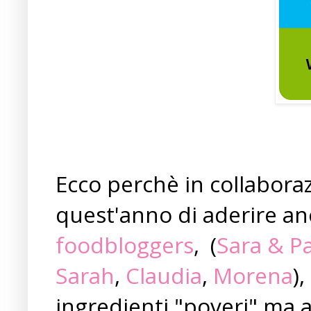
Ecco perchè in collabor
quest'anno di aderire a
foodbloggers
, (
Sara & P
Sarah
,
Claudia
,
Morena
)
ingredienti "poveri" ma 