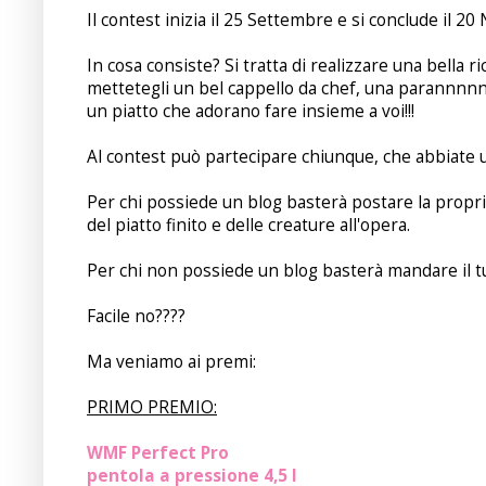
Il contest inizia il 25 Settembre e si conclude il 2
In cosa consiste? Si tratta di realizzare una bella ric
mettetegli un bel cappello da chef, una parannnnnna
un piatto che adorano fare insieme a voi!!!
Al contest può partecipare chiunque, che abbiate u
Per chi possiede un blog basterà postare la propria 
del piatto finito e delle creature all'opera.
Per chi non possiede un blog basterà mandare il t
Facile no????
Ma veniamo ai premi:
PRIMO PREMIO:
WMF Perfect Pro
pentola a pressione 4,5 l