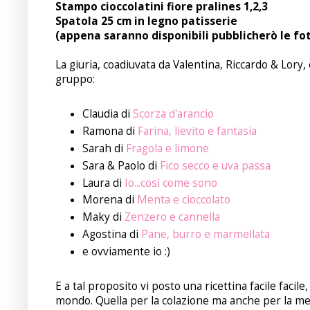
Stampo cioccolatini fiore pralines 1,2,3
Spatola 25 cm in legno patisserie
(appena saranno disponibili pubblicherò le fo
La giuria, coadiuvata da Valentina, Riccardo & Lory, 
gruppo:
Claudia di
Scorza d'arancio
Ramona di
Farina, lievito e fantasia
Sarah di
Fragola e limone
Sara & Paolo di
Fico secco e uva passa
Laura di
Io...così come sono
Morena di
Menta e cioccolato
Maky di
Zenzero e cannella
Agostina di
Pane, burro e marmellata
e ovviamente io :)
E a tal proposito vi posto una ricettina facile facil
mondo. Quella per la colazione ma anche per la me