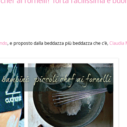
chef ai fornelli! Torta facilissima e bu
ando
, e proposto dalla beddazza più beddazza che c'è,
Claudia 