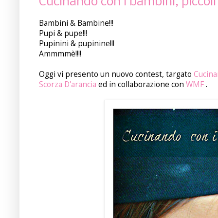
Cucinando con i bambini, piccoli 
Bambini & Bambine!!!
Pupi & pupe!!!
Pupinini & pupinine!!!
Ammmmè!!!!
Oggi vi presento un nuovo contest, targato
Cucin
Scorza D'arancia
ed in collaborazione con
WMF
.