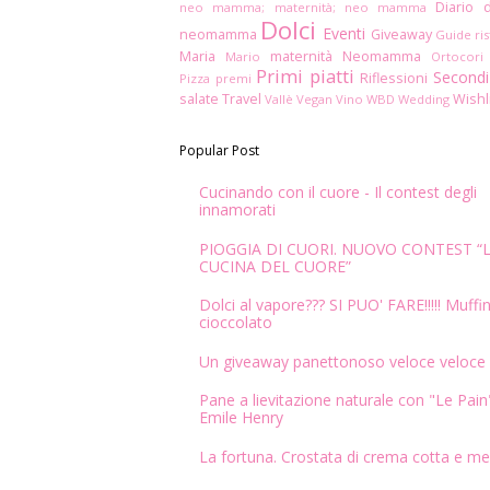
Diario 
neo mamma; maternità; neo mamma
Dolci
Eventi
neomamma
Giveaway
Guide ris
Maria
maternità
Neomamma
Mario
Ortocori
Primi piatti
Secondi
Riflessioni
Pizza
premi
salate
Travel
Wishl
Vallè
Vegan
Vino
WBD
Wedding
Popular Post
Cucinando con il cuore - Il contest degli
innamorati
PIOGGIA DI CUORI. NUOVO CONTEST “
CUCINA DEL CUORE”
Dolci al vapore??? SI PUO' FARE!!!!! Muffin
cioccolato
Un giveaway panettonoso veloce veloce
Pane a lievitazione naturale con "Le Pain"
Emile Henry
La fortuna. Crostata di crema cotta e me