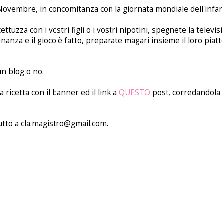
0 Novembre, in concomitanza con la giornata mondiale dell'infan
ettuzza con i vostri figli o i vostri nipotini, spegnete la televis
nza e il gioco è fatto, preparate magari insieme il loro piatt
n blog o no.
ricetta con il banner ed il link a
QUESTO
post, corredandola 
utto a cla.magistro@gmail.com.