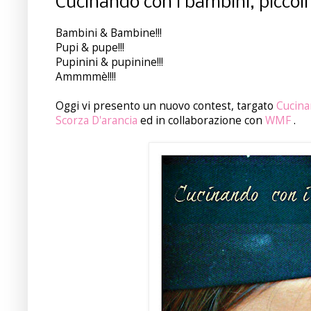
Cucinando con i bambini, piccoli 
Bambini & Bambine!!!
Pupi & pupe!!!
Pupinini & pupinine!!!
Ammmmè!!!!
Oggi vi presento un nuovo contest, targato
Cucin
Scorza D'arancia
ed in collaborazione con
WMF
.