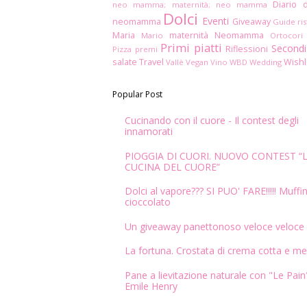
Diario 
neo mamma; maternità; neo mamma
Dolci
Eventi
neomamma
Giveaway
Guide ris
Maria
maternità
Neomamma
Mario
Ortocori
Primi piatti
Secondi
Riflessioni
Pizza
premi
salate
Travel
Wishl
Vallè
Vegan
Vino
WBD
Wedding
Popular Post
Cucinando con il cuore - Il contest degli
innamorati
PIOGGIA DI CUORI. NUOVO CONTEST “
CUCINA DEL CUORE”
Dolci al vapore??? SI PUO' FARE!!!!! Muffin
cioccolato
Un giveaway panettonoso veloce veloce
La fortuna. Crostata di crema cotta e me
Pane a lievitazione naturale con "Le Pain"
Emile Henry