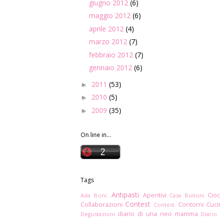
giugno 2012
(6)
maggio 2012
(6)
aprile 2012
(4)
marzo 2012
(7)
febbraio 2012
(7)
gennaio 2012
(6)
2011
(53)
►
2010
(5)
►
2009
(35)
►
On line in...
Tags
Antipasti
Aperitivi
Cioc
Ada Boni.
Casa Buitoni
Contest
Collaborazioni
Contorni
Cuc
Contest.
diario di una neo mamma
Degustazioni
Diario