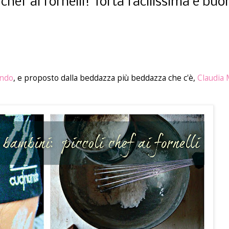
chef ai fornelli! Torta facilissima e bu
ando
, e proposto dalla beddazza più beddazza che c'è,
Claudia 