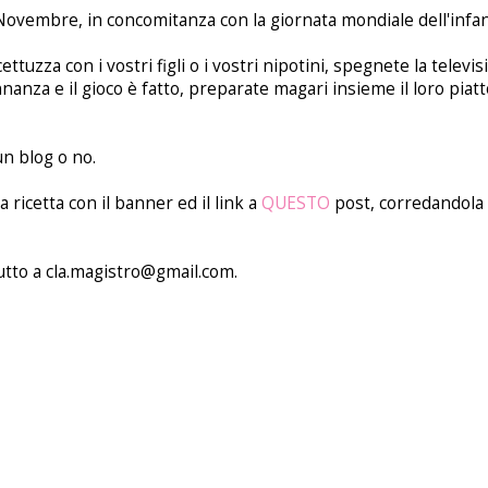
0 Novembre, in concomitanza con la giornata mondiale dell'infan
ettuzza con i vostri figli o i vostri nipotini, spegnete la televis
nza e il gioco è fatto, preparate magari insieme il loro piatt
n blog o no.
ricetta con il banner ed il link a
QUESTO
post, corredandola 
utto a cla.magistro@gmail.com.