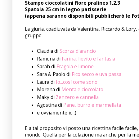
Stampo cioccolatini fiore pralines 1,2,3
Spatola 25 cm in legno patisserie
(appena saranno disponibili pubblicherò le fo
La giuria, coadiuvata da Valentina, Riccardo & Lory, 
gruppo:
Claudia di
Scorza d'arancio
Ramona di
Farina, lievito e fantasia
Sarah di
Fragola e limone
Sara & Paolo di
Fico secco e uva passa
Laura di
Io...così come sono
Morena di
Menta e cioccolato
Maky di
Zenzero e cannella
Agostina di
Pane, burro e marmellata
e ovviamente io :)
E a tal proposito vi posto una ricettina facile facil
mondo. Quella per la colazione ma anche per la me