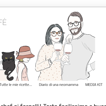
Tutte le mie ricette...
Diario di una neomamma
MEDIA KIT