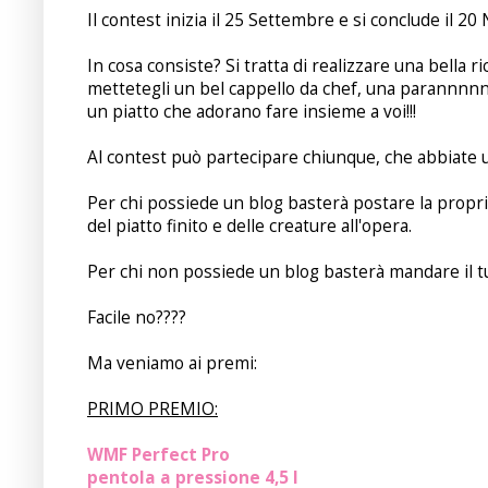
Il contest inizia il 25 Settembre e si conclude il 2
In cosa consiste? Si tratta di realizzare una bella ric
mettetegli un bel cappello da chef, una parannnnnna
un piatto che adorano fare insieme a voi!!!
Al contest può partecipare chiunque, che abbiate u
Per chi possiede un blog basterà postare la propria 
del piatto finito e delle creature all'opera.
Per chi non possiede un blog basterà mandare il t
Facile no????
Ma veniamo ai premi:
PRIMO PREMIO:
WMF Perfect Pro
pentola a pressione 4,5 l