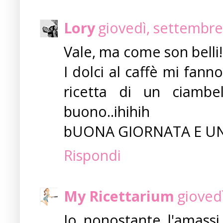
Lory
giovedì, settembre
Vale, ma come son belli!
I dolci al caffè mi fan
ricetta di un ciambe
buono..ihihih
bUONA GIORNATA E U
Rispondi
My Ricettarium
gioved
Io nonostante l'amassi