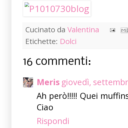
Cucinato da
Valentina
Etichette:
Dolci
16 commenti:
Meris
giovedì, settemb
Ah però!!!!! Quei muffin
Ciao
Rispondi