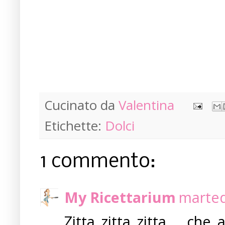
Cucinato da
Valentina
Etichette:
Dolci
1 commento:
My Ricettarium
marted
Zitta zitta zitta.... ch