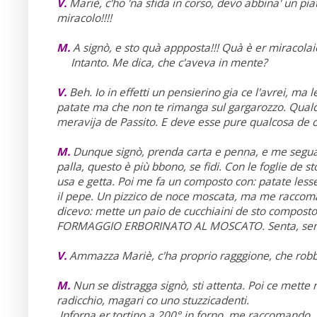
V.
Mariè, c'ho 'na sfida in corso, devo abbina' un piat
miracolo!!!!
M.
A signò, e sto quà appposta!!! Quà è er miracolaio
Intanto. Me dica, che c'aveva in mente?
V.
Beh. Io in effetti un pensierino gia ce l'avrei, ma 
patate ma che non te rimanga sul gargarozzo. Qualc
meravija de Passito. E deve esse pure qualcosa de c
M.
Dunque signò, prenda carta e penna, e me segua a
palla, questo è più bbono, se fidi. Con le foglie de 
usa e getta. Poi me fa un composto con: patate less
il pepe. Un pizzico de noce moscata, ma me raccoman
dicevo: mette un paio de cucchiaini de sto composto 
FORMAGGIO ERBORINATO AL MOSCATO. Senta, senta 
V.
Ammazza Mariè, c'ha proprio ragggione, che robbe
M.
Nun se distragga signò, sti attenta. Poi ce mette n
radicchio, magari co uno stuzzicadenti.
Inforna er tortino a 200° in forno, me raccomando, no 