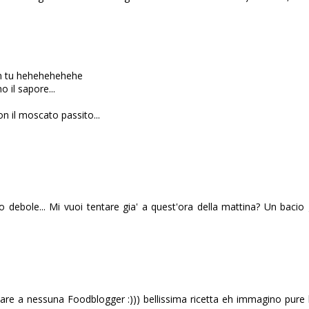
on tu hehehehehehe
 il sapore...
 il moscato passito...
o debole... Mi vuoi tentare gia' a quest'ora della mattina? Un baci
re a nessuna Foodblogger :))) bellissima ricetta eh immagino pure bu