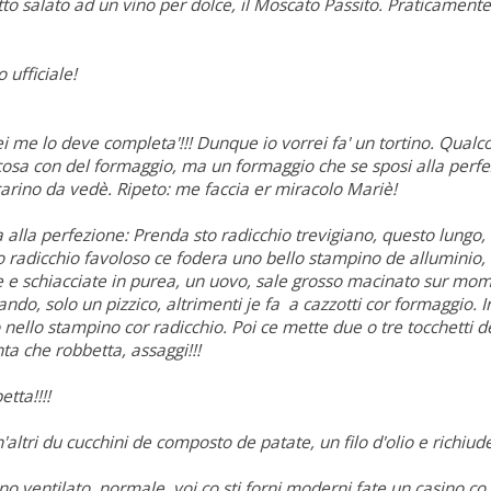
to salato ad un vino per dolce, il
Moscato Passito
. Praticamente
 ufficiale!
lei me lo deve completa'!!! Dunque io vorrei fa' un tortino. Qualc
osa con del formaggio, ma un formaggio che se sposi alla perfe
arino da vedè. Ripeto: me faccia er miracolo Mariè!
lla perfezione: Prenda sto radicchio trevigiano, questo lungo,
sto radicchio favoloso ce fodera uno bello stampino de alluminio,
e e schiacciate in purea, un uovo, sale grosso macinato sur mo
do, solo un pizzico, altrimenti je fa a cazzotti cor formaggio.
nello stampino cor radicchio. Poi ce mette due o tre tocchetti d
che robbetta, assaggi!!!
tta!!!!
'altri du cucchini de composto de patate, un filo d'olio e richiude
ventilato, normale, voi co sti forni moderni fate un casino co tut