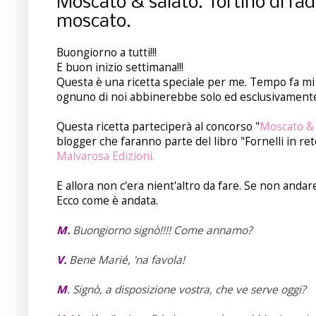
Moscato & salato. Tortino di radi
moscato.
Buongiorno a tutti!!!
E buon inizio settimana!!!
Questa è una ricetta speciale per me. Tempo fa mi 
ognuno di noi abbinerebbe solo ed esclusivamente a
Questa ricetta parteciperà al concorso "
Moscato & 
blogger che faranno parte del libro "Fornelli in r
Malvarosa Edizioni.
E allora non c'era nient'altro da fare. Se non andare
Ecco come è andata.
M
.
Buongiorno signò!!!! Come annamo?
V.
Bene Marié, 'na favola!
M
.
Signò, a disposizione vostra, che ve serve oggi?