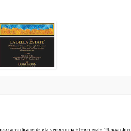
bbinato amgnificamente e la signora miria è fenomenale:-)!!!bacioni,Im