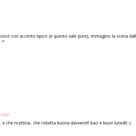
ua voce con accento tipico (e questo vale pure), immagino la scena dal
 :*
00 AM
e che ricettina.. che robetta buona davvero!!! baci e buon lunedì!:-)