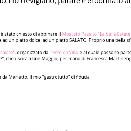
cchio trevigiano, patate e erborinato al
è stato chiesto di abbinare il
Moscato Passito "La bella Estate
d un piatto dolce, ad un piatto SALATO. Proprio una bella sfid
salato
", organizzato da
Terre da Vino
e al quale possono parte
ete", che uscirà a fine Maggio, per mano di Francesca Martinen
 da Marietto, il mio "gastrotutto" di fiducia.