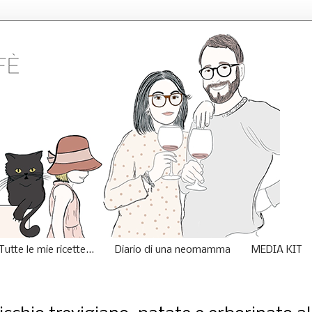
Tutte le mie ricette...
Diario di una neomamma
MEDIA KIT