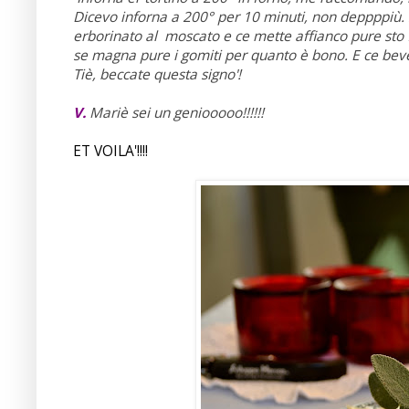
Dicevo inforna a 200° per 10 minuti, non deppppiù. S
erborinato al moscato e ce mette affianco pure sto 
se magna pure i gomiti per quanto è bono. E ce beve 
Tiè, beccate questa signo'!
V.
Mariè sei un geniooooo!!!!!!
ET VOILA'!!!!