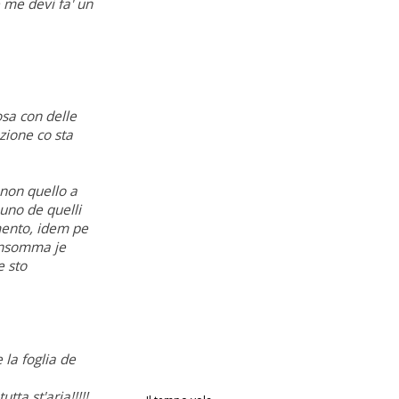
 me devi fa' un
osa con delle
zione co sta
 non quello a
 uno de quelli
mento, idem pe
 Insomma je
e sto
 la foglia de
ta st'aria!!!!!