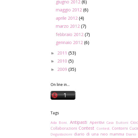
giugno 2012
(6)
maggio 2012
(6)
aprile 2012
(4)
marzo 2012
(7)
febbraio 2012
(7)
gennaio 2012
(6)
2011
(53)
►
2010
(5)
►
2009
(35)
►
On line in...
Tags
Antipasti
Aperitivi
Cioc
Ada Boni.
Casa Buitoni
Contest
Collaborazioni
Contorni
Cuc
Contest.
diario di una neo mamma
Degustazioni
Diario