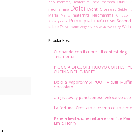
Diario 
neo mamma; maternità; neo mamma
Dolci
Eventi
neomamma
Giveaway
Guide ris
Maria
maternità
Neomamma
Mario
Ortocori
Primi piatti
Secondi
Riflessioni
Pizza
premi
salate
Travel
Wishl
Vallè
Vegan
Vino
WBD
Wedding
Popular Post
Cucinando con il cuore - Il contest degli
innamorati
PIOGGIA DI CUORI. NUOVO CONTEST “
CUCINA DEL CUORE”
Dolci al vapore??? SI PUO' FARE!!!!! Muffin
cioccolato
Un giveaway panettonoso veloce veloce
La fortuna. Crostata di crema cotta e me
Pane a lievitazione naturale con "Le Pain"
Emile Henry
ma