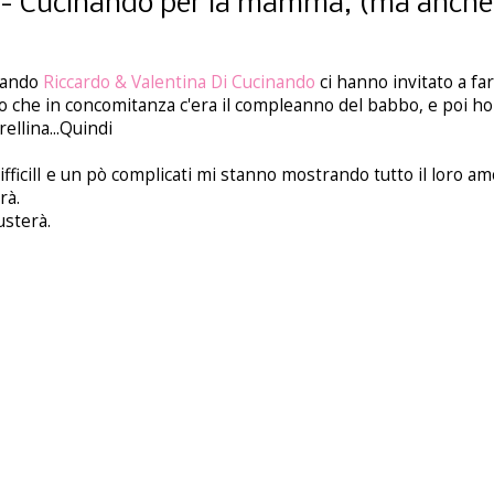
ea - Cucinando per la mamma, (ma anche 
quando
Riccardo & Valentina Di Cucinando
ci hanno invitato a fa
to che in concomitanza c'era il compleanno del babbo, e poi h
ellina...Quindi
ifficilI e un pò complicati mi stanno mostrando tutto il loro am
rà.
usterà.