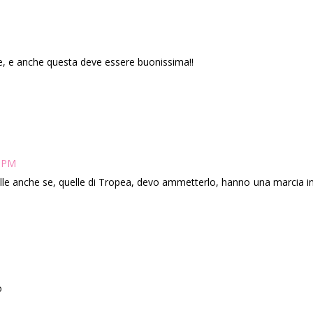
, e anche questa deve essere buonissima!!
0 PM
lle anche se, quelle di Tropea, devo ammetterlo, hanno una marcia in
M
o