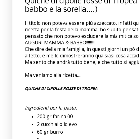
Quiche di cipolle rosse di Trop
babbo e la sorella....)
Il titolo non poteva essere più azzeccato, infatti 
ricetta per la festa della mamma, ho subito pensa
pensato che non potevo escludere la mia mitica sor
AUGURI MAMMA & BABBO!!!!!!!!!!
Che dire della mia famiglia, in questi giorni un pò d
affetto, e me lo dimostreranno qualsiasi cosa accad
Ma sento che andrà tutto bene, e che tutto si aggi
Ma veniamo alla ricetta.....
QUICHE DI CIPOLLE ROSSE DI TROPEA
Ingredienti per la pasta:
200 gr farina 00
2 cucchiai olio evo
60 gr burro