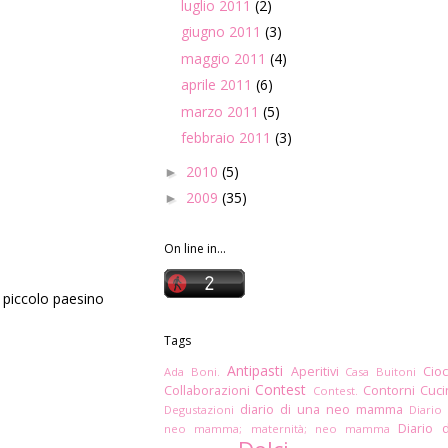
luglio 2011
(2)
giugno 2011
(3)
maggio 2011
(4)
aprile 2011
(6)
marzo 2011
(5)
febbraio 2011
(3)
2010
(5)
►
2009
(35)
►
On line in...
 piccolo paesino
Tags
Antipasti
Aperitivi
Cioc
Ada Boni.
Casa Buitoni
Contest
Collaborazioni
Contorni
Cuc
Contest.
diario di una neo mamma
Degustazioni
Diario
Diario 
neo mamma; maternità; neo mamma