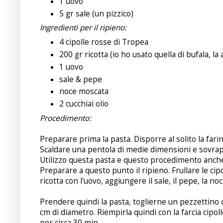
1 uovo
5 gr sale (un pizzico)
Ingredienti per il ripieno:
4 cipolle rosse di Tropea
200 gr ricotta (io ho usato quella di bufala, la a
1 uovo
sale & pepe
noce moscata
2 cucchiai olio
Procedimento:
Preparare prima la pasta. Disporre al solito la fari
Scaldare una pentola di medie dimensioni e sovrappo
Utilizzo questa pasta e questo procedimento anche
Preparare a questo punto il ripieno. Frullare le cipo
ricotta con l'uovo, aggiungere il sale, il pepe, la no
Prendere quindi la pasta, toglierne un pezzettino c
cm di diametro. Riempirla quindi con la farcia cipol
per circa 30 min.