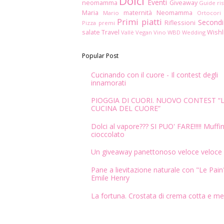
Dolci
Eventi
neomamma
Giveaway
Guide ris
Maria
maternità
Neomamma
Mario
Ortocori
Primi piatti
Secondi
Riflessioni
Pizza
premi
salate
Travel
Wishl
Vallè
Vegan
Vino
WBD
Wedding
Popular Post
Cucinando con il cuore - Il contest degli
innamorati
PIOGGIA DI CUORI. NUOVO CONTEST “
CUCINA DEL CUORE”
Dolci al vapore??? SI PUO' FARE!!!!! Muffin
cioccolato
Un giveaway panettonoso veloce veloce
Pane a lievitazione naturale con "Le Pain"
Emile Henry
La fortuna. Crostata di crema cotta e me