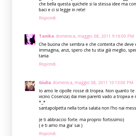
che bella questa quiche!e si la stessa idee ma con 
baci e ci si legge in rete!
Rispondi
Tanika
domenica, maggio 08, 2011 9:16:00 PM
Che buona che sembra e che contenta che deve esse
Immagina, anzi, spero che tu stia già meglio, spera
tania
Rispondi
Giulia
domenica, maggio 08, 2011 10:13:00 PM
Io amo le cipolle rosse di tropea. Non quanto te 
vicino Cosenza) dai miei parenti vado a tropea e 
*_*
santapolpetta nella torta salata non l'ho nai me
(e ti abbraccio forte. ma proprio fortissimo)
( e ti amo ma gia' sai )
Rispondi