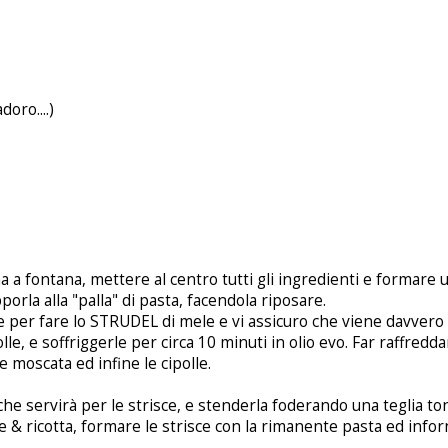
doro....)
na a fontana, mettere al centro tutti gli ingredienti e formare u
rla alla "palla" di pasta, facendola riposare.
 per fare lo STRUDEL di mele e vi assicuro che viene davvero
lle, e soffriggerle per circa 10 minuti in olio evo. Far raffredda
ce moscata ed infine le cipolle.
he servirà per le strisce, e stenderla foderando una teglia ton
le & ricotta, formare le strisce con la rimanente pasta ed info