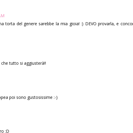
 AM
na torta del genere sarebbe la mia gioia! :) DEVO provarla, e concord
 che tutto si aggiusterà!!
ropea poi sono gustosissime :-)
ro :D