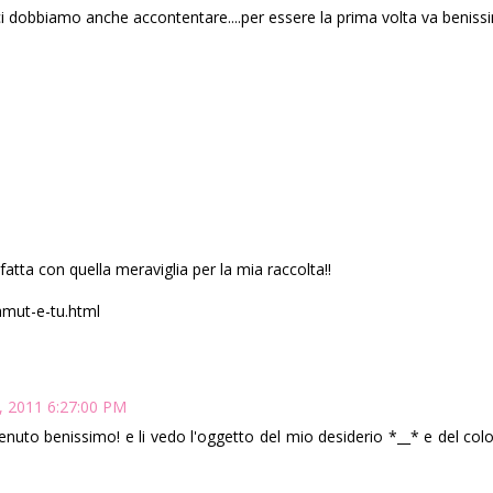
ci dobbiamo anche accontentare....per essere la prima volta va benissim
M
fatta con quella meraviglia per la mia raccolta!!
amut-e-tu.html
4, 2011 6:27:00 PM
venuto benissimo! e li vedo l'oggetto del mio desiderio *__* e del colo