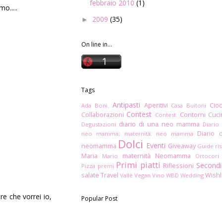
febbraio 2010
(1)
o.....
2009
(35)
►
On line in...
Tags
Antipasti
Aperitivi
Cioc
Ada Boni.
Casa Buitoni
Contest
Collaborazioni
Contorni
Cuc
Contest.
diario di una neo mamma
Degustazioni
Diario
Diario 
neo mamma; maternità; neo mamma
Dolci
Eventi
neomamma
Giveaway
Guide ris
Maria
maternità
Neomamma
Mario
Ortocori
Primi piatti
Secondi
Riflessioni
Pizza
premi
salate
Travel
Wishl
Vallè
Vegan
Vino
WBD
Wedding
re che vorrei io,
Popular Post