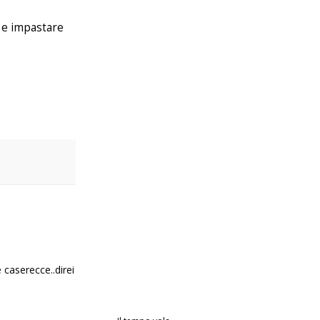
ne e impastare
 caserecce..direi