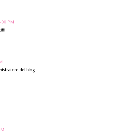
4:00 PM
!!!
PM
stratore del blog.
!
 AM