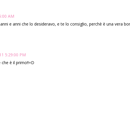
25:00 AM
anni e anni che lo desideravo, e te lo consiglio, perchè è una vera boma
011 5:29:00 PM
che è il primo!!=D