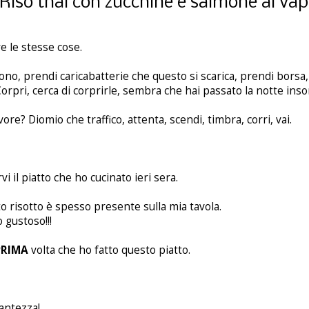
 Riso thai con zucchine e salmone al vap
e le stesse cose.
lefono, prendi caricabatterie che questo si scarica, prendi borsa,
 Corpri, cerca di corprirle, sembra che hai passato la notte ins
e? Diomio che traffico, attenta, scendi, timbra, corri, vai.
i il piatto che ho cucinato ieri sera.
to risotto è spesso presente sulla mia tavola.
 gustoso!!!
PRIMA
volta che ho fatto questo piatto.
antezza!