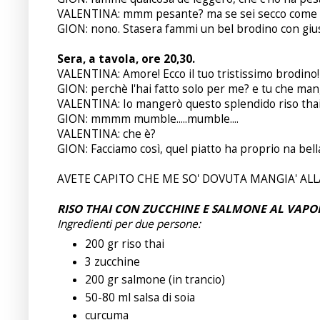
VALENTINA: mmm pesante? ma se sei secco come 
GION: nono. Stasera fammi un bel brodino con giu
Sera, a tavola, ore 20,30.
VALENTINA: Amore! Ecco il tuo tristissimo brodino!
GION: perchè l'hai fatto solo per me? e tu che man
VALENTINA: Io mangerò questo splendido riso thai,
GION: mmmm mumble.....mumble....
VALENTINA: che è?
GION: Facciamo così, quel piatto ha proprio na bella f
AVETE CAPITO CHE ME SO' DOVUTA MANGIA' ALLA
RISO THAI CON ZUCCHINE E SALMONE AL VAPO
Ingredienti per due persone:
200 gr riso thai
3 zucchine
200 gr salmone (in trancio)
50-80 ml salsa di soia
curcuma