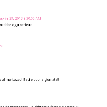
 aprile 29, 2013 9:30:00 AM
vorrebbe oggi perfetto
AM
o al maritozzo! Baci e buona giornata!!!
 piace da morireeeee. un abbraccio forte e a presto <3