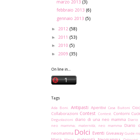
marzo 2013
(3)
febbraio 2013
(6)
gennaio 2013
(5)
2012
(58)
►
2011
(53)
►
2010
(5)
►
2009
(35)
►
On line in...
Tags
Antipasti
Aperitivi
Cioc
Ada Boni.
Casa Buitoni
Contest
Collaborazioni
Contorni
Cuc
Contest.
diario di una neo mamma
Degustazioni
Diario
Diario 
neo mamma; maternità; neo mamma
Dolci
Eventi
neomamma
Giveaway
Guide ris
Maria
maternità
Neomamma
Mario
Ortocori