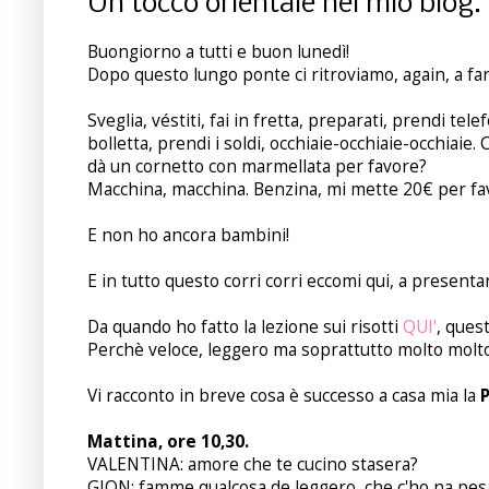
Un tocco orientale nel mio blog.
Buongiorno a tutti e buon lunedì!
Dopo questo lungo ponte ci ritroviamo, again, a far
Sveglia, véstiti, fai in fretta, preparati, prendi te
bolletta, prendi i soldi, occhiaie-occhiaie-occhiaie.
dà un cornetto con marmellata per favore?
Macchina, macchina. Benzina, mi mette 20€ per favor
E non ho ancora bambini!
E in tutto questo corri corri eccomi qui, a presentarv
Da quando ho fatto la lezione sui risotti
QUI'
, ques
Perchè veloce, leggero ma soprattutto molto molto
Vi racconto in breve cosa è successo a casa mia la
Mattina, ore 10,30.
VALENTINA: amore che te cucino stasera?
GION: famme qualcosa de leggero, che c'ho na pes