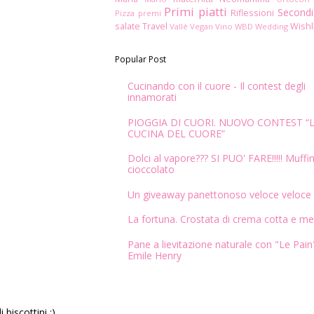
Primi piatti
Secondi
Riflessioni
Pizza
premi
salate
Travel
Wishl
Vallè
Vegan
Vino
WBD
Wedding
Popular Post
Cucinando con il cuore - Il contest degli
innamorati
PIOGGIA DI CUORI. NUOVO CONTEST “
CUCINA DEL CUORE”
Dolci al vapore??? SI PUO' FARE!!!!! Muffin
cioccolato
Un giveaway panettonoso veloce veloce
La fortuna. Crostata di crema cotta e me
Pane a lievitazione naturale con "Le Pain"
Emile Henry
biscottini ;)