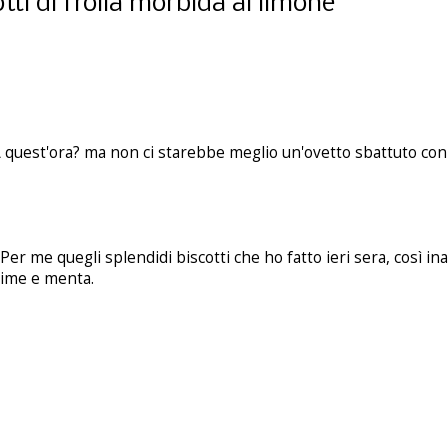
tti di frolla morbida al limone
 quest'ora? ma non ci starebbe meglio un'ovetto sbattuto con d
 Per me quegli splendidi biscotti che ho fatto ieri sera, così i
 lime e menta.