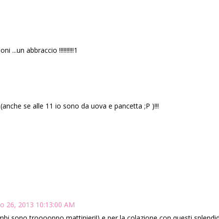
...un abbraccio !!!!!!!!!!1
(anche se alle 11 io sono da uova e pancetta ;P )!!!
io 26, 2013 10:13:00 AM
imbi sono trooooppo mattinieri!) e per la colazione con questi splendidi 