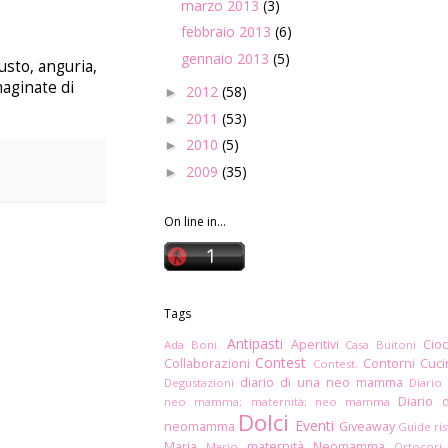
marzo 2013
(3)
febbraio 2013
(6)
gennaio 2013
(5)
usto, anguria,
maginate di
2012
(58)
►
2011
(53)
►
2010
(5)
►
2009
(35)
►
On line in...
Tags
Antipasti
Aperitivi
Cioc
Ada Boni.
Casa Buitoni
Contest
Collaborazioni
Contorni
Cuc
Contest.
diario di una neo mamma
Degustazioni
Diario
Diario 
neo mamma; maternità; neo mamma
Dolci
Eventi
neomamma
Giveaway
Guide ris
Maria
maternità
Neomamma
Mario
Ortocori