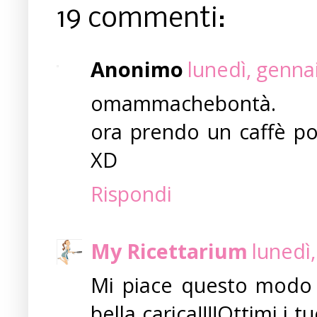
19 commenti:
Anonimo
lunedì, genna
omammachebontà.
ora prendo un caffè po
XD
Rispondi
My Ricettarium
lunedì
Mi piace questo modo d
bella carica!!!!Ottimi i 