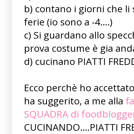
b) contano i giorni che l
ferie (io sono a -4....)
c) Si guardano allo spec
prova costume è gia and
d) cucinano PIATTI FREDDIII
Ecco perchè ho accettato 
ha suggerito, a me alla
f
SQUADRA di foodblogge
CUCINANDO....PIATTI FRE