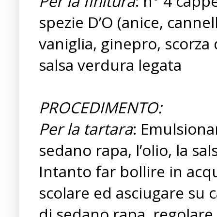
Per la finitura
: n° 4 capp
spezie D’O (anice, cannel
vaniglia, ginepro, scorza 
salsa verdura legata
PROCEDIMENTO:
Per la tartara
: Emulsionar
sedano rapa, l’olio, la sal
Intanto far bollire in acq
scolare ed asciugare su 
di sedano rapa, regolare 