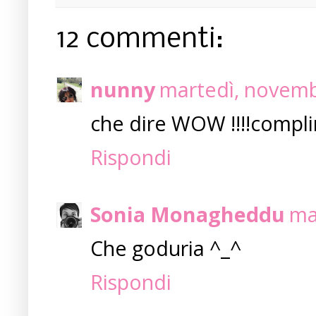
12 commenti:
nunny
martedì, novemb
che dire WOW !!!!compli
Rispondi
Sonia Monagheddu
ma
Che goduria ^_^
Rispondi