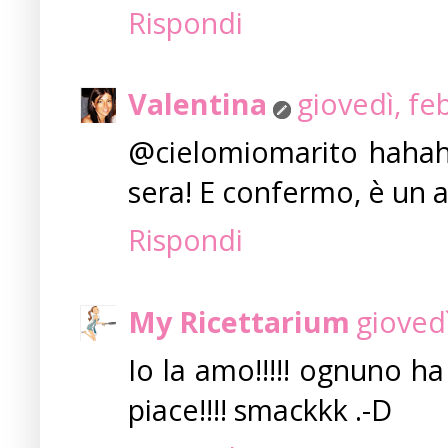
Rispondi
Valentina
giovedì, fe
@cielomiomarito hahaha
sera! E confermo, è un att
Rispondi
My Ricettarium
gioved
Io la amo!!!!! ognuno h
piace!!!! smackkk .-D