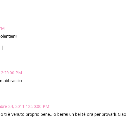
 PM
lentieri!!
-|
12:29:00 PM
Un abbraccio
mbre 24, 2011 12:50:00 PM
ao ti è venuto proprio bene...io berrei un bel tè ora per provarli. Ciao