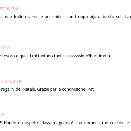
:52:00 PM
ue frolle diverse e poi unirle.. son troppo pigra.. io sto sul diva
00 PM
 tesoro e questi mi tantano tantisssssssssimo!!baci,Imma
1 1:57:00 PM
regalini del Natale. Grazie per la condivisione. Pat
 PM
osi!! Hanno un aspetto davvero goloso! Una domenica di coccole e 