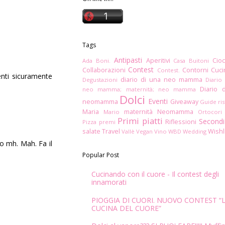
Tags
Antipasti
Aperitivi
Cioc
Ada Boni.
Casa Buitoni
Contest
Collaborazioni
Contorni
Cuc
Contest.
enti sicuramente
diario di una neo mamma
Degustazioni
Diario
Diario 
neo mamma; maternità; neo mamma
Dolci
Eventi
neomamma
Giveaway
Guide ris
Maria
maternità
Neomamma
Mario
Ortocori
Primi piatti
Secondi
Riflessioni
Pizza
premi
salate
Travel
Wishl
Vallè
Vegan
Vino
WBD
Wedding
to mh. Mah. Fa il
Popular Post
Cucinando con il cuore - Il contest degli
innamorati
PIOGGIA DI CUORI. NUOVO CONTEST “
CUCINA DEL CUORE”