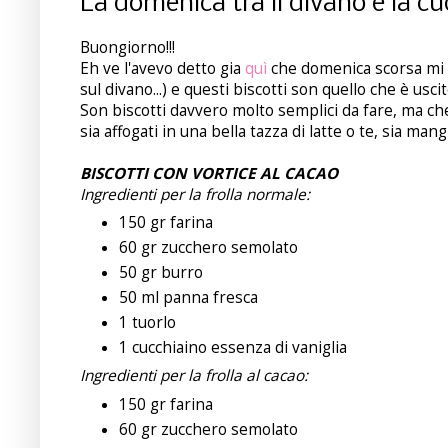
La domenica tra il divano e la cu
Buongiorno!!!
Eh ve l'avevo detto gia
quì
che domenica scorsa mi er
sul divano...) e questi biscotti son quello che è usc
Son biscotti davvero molto semplici da fare, ma che
sia affogati in una bella tazza di latte o te, sia mangi
BISCOTTI CON VORTICE AL CACAO
Ingredienti per la frolla normale:
150 gr farina
60 gr zucchero semolato
50 gr burro
50 ml panna fresca
1 tuorlo
1 cucchiaino essenza di vaniglia
Ingredienti per la frolla al cacao:
150 gr farina
60 gr zucchero semolato