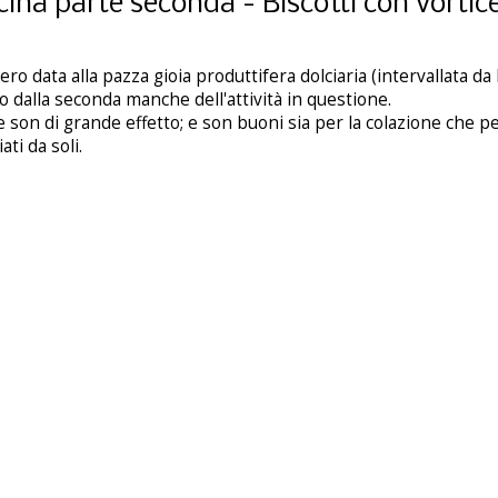
cina parte seconda - Biscotti con vortic
o data alla pazza gioia produttifera dolciaria (intervallata d
ito dalla seconda manche dell'attività in questione.
 son di grande effetto; e son buoni sia per la colazione che p
ati da soli.