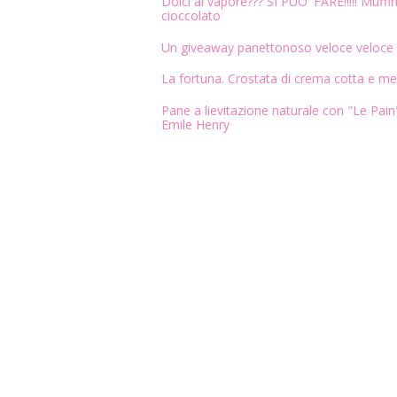
Dolci al vapore??? SI PUO' FARE!!!!! Muffin
cioccolato
Un giveaway panettonoso veloce veloce
La fortuna. Crostata di crema cotta e me
Pane a lievitazione naturale con "Le Pain"
Emile Henry