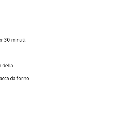
er 30 minuti.
 della
lacca da forno