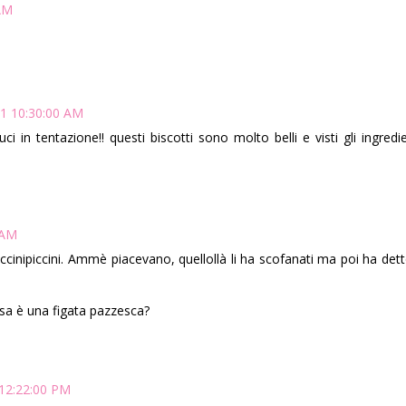
 AM
11 10:30:00 AM
 in tentazione!! questi biscotti sono molto belli e visti gli ingredi
 AM
iccinipiccini. Ammè piacevano, quellollà li ha scofanati ma poi ha det
osa è una figata pazzesca?
 12:22:00 PM