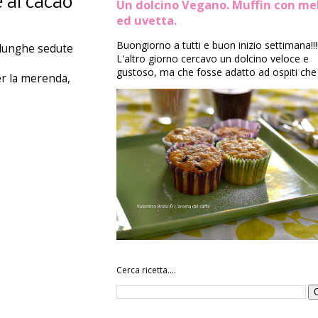
e al cacao
Un dolcino Vegano. Muffin con me
ed uvetta.
Buongiorno a tutti e buon inizio settimana!!!
a lunghe sedute
L'altro giorno cercavo un dolcino veloce e
gustoso, ma che fosse adatto ad ospiti che 
er la merenda,
Cerca ricetta....