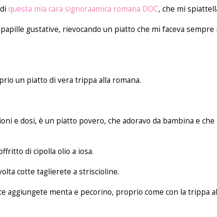
 di
questa mia cara signoraamica romana DOC
, che mi spiattell
 papille gustative, rievocando un piatto che mi faceva sempre 
io un piatto di vera trippa alla romana.
zioni e dosi, è un piatto povero, che adoravo da bambina e ch
itto di cipolla olio a iosa.
olta cotte taglierete a striscioline.
iace aggiungete menta e pecorino, proprio come con la trippa all