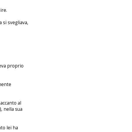
ire.
 si svegliava,
ceva proprio
amente
 accanto al
, nella sua
to lei ha