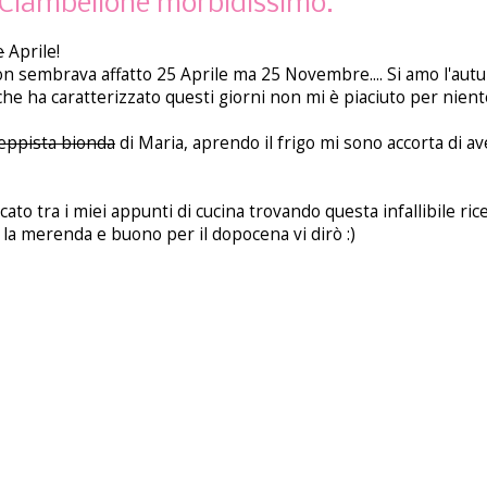
 Ciambellone morbidissimo.
e
Aprile!
n sembrava affatto 25 Aprile ma 25 Novembre.... Si amo l'au
che ha caratterizzato questi giorni non mi è piaciuto per niente.
teppista bionda
di Maria, aprendo il frigo mi sono accorta di av
ato tra i miei appunti di cucina trovando questa infallibile rice
la merenda e buono per il dopocena vi dirò :)