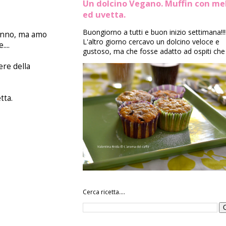
Un dolcino Vegano. Muffin con me
ed uvetta.
Buongiorno a tutti e buon inizio settimana!!!
tunno, ma amo
L'altro giorno cercavo un dolcino veloce e
...
gustoso, ma che fosse adatto ad ospiti che 
ere della
tta.
Cerca ricetta....