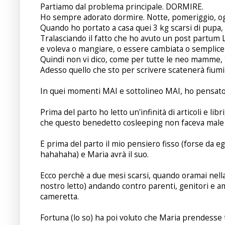
Partiamo dal problema principale. DORMIRE.
Ho sempre adorato dormire. Notte, pomeriggio, og
Quando ho portato a casa quei 3 kg scarsi di pupa, (
Tralasciando il fatto che ho avuto un post partum 
e voleva o mangiare, o essere cambiata o semplic
Quindi non vi dico, come per tutte le neo mamme, t
Adesso quello che sto per scrivere scatenerà fiumi 
In quei momenti MAI e sottolineo MAI, ho pensato d
Prima del parto ho letto un'infinità di articoli e li
che questo benedetto cosleeping non faceva male ai p
E prima del parto il mio pensiero fisso (forse da eg
hahahaha) e Maria avrà il suo.
Ecco perchè a due mesi scarsi, quando oramai nella 
nostro letto) andando contro parenti, genitori e ami
cameretta.
Fortuna (lo so) ha poi voluto che Maria prendesse tu