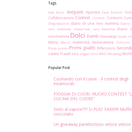
Tags
Antipasti
Aperitivi
Cioc
Ada Boni.
Casa Buitoni
Contest
Collaborazioni
Contorni
Cuc
Contest.
diario di una neo mamma
Degustazioni
Diario
Diario 
neo mamma; maternità; neo mamma
Dolci
Eventi
neomamma
Giveaway
Guide ris
Maria
maternità
Neomamma
Mario
Ortocori
Primi piatti
Secondi
Riflessioni
Pizza
premi
salate
Travel
Wishl
Vallè
Vegan
Vino
WBD
Wedding
Popular Post
Cucinando con il cuore - Il contest degli
innamorati
PIOGGIA DI CUORI. NUOVO CONTEST “
CUCINA DEL CUORE”
Dolci al vapore??? SI PUO' FARE!!!!! Muffin
cioccolato
Un giveaway panettonoso veloce veloce