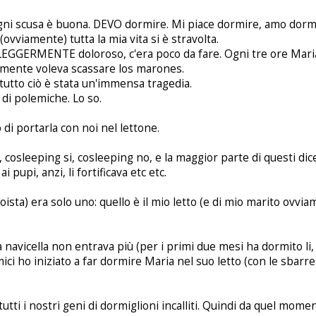
ni scusa è buona. DEVO dormire. Mi piace dormire, amo dorm
ovviamente) tutta la mia vita si è stravolta.
LEGGERMENTE doloroso, c'era poco da fare. Ogni tre ore Maria
emente voleva scassare los marones.
utto ciò è stata un'immensa tragedia.
di polemiche. Lo so.
i portarla con noi nel lettone.
bri, cosleeping si, cosleeping no, e la maggior parte di questi di
upi, anzi, li fortificava etc etc.
oista) era solo uno: quello è il mio letto (e di mio marito ovvi
navicella non entrava più (per i primi due mesi ha dormito li,
ci ho iniziato a far dormire Maria nel suo letto (con le sbarre)
tti i nostri geni di dormiglioni incalliti. Quindi da quel momen