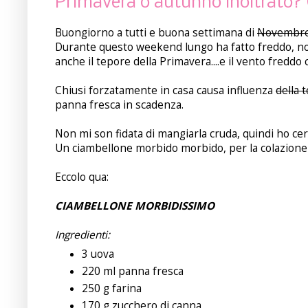
Primavera o autunno inoltrato?
Buongiorno a tutti e buona settimana di
Novembr
Durante questo weekend lungo ha fatto freddo, no
anche il tepore della Primavera....e il vento freddo 
Chiusi forzatamente in casa causa influenza
della 
panna fresca in scadenza.
Non mi son fidata di mangiarla cruda, quindi ho cerc
Un ciambellone morbido morbido, per la colazione 
Eccolo qua:
CIAMBELLONE MORBIDISSIMO
Ingredienti:
3 uova
220 ml panna fresca
250 g farina
170 g zucchero di canna