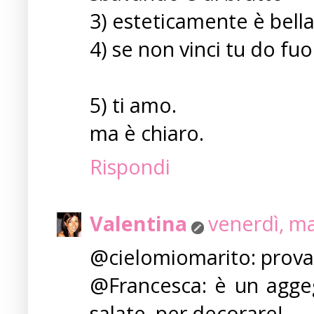
3) esteticamente è bella
4) se non vinci tu do fu
5) ti amo.
ma è chiaro.
Rispondi
Valentina
venerdì, m
@cielomiomarito: provaci,
@Francesca: è un aggeg
salate, per decorare!