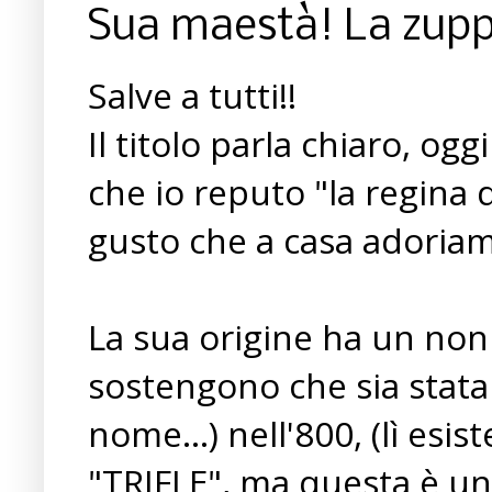
Sua maestà! La zupp
Salve a tutti!!
Il titolo parla chiaro, og
che io reputo "la regina d
gusto che a casa adoriam
La sua origine ha un non 
sostengono che sia stata i
nome...) nell'800, (lì esi
"TRIFLE", ma questa è un'a