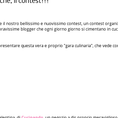
he, il contest!!!
re il nostro bellissimo e nuovissimo contest, un contest organi
bravissime blogger che ogni giorno giorno si cimentano in cuci
 presentare questa vera e proprio "gara culinaria", che vede c
alentina, di
Cucinando
,
un negozio a dir proprio meraviglioso