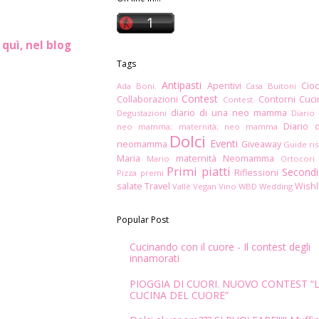
o
quì, nel blog
Tags
Antipasti
Aperitivi
Cioc
Ada Boni.
Casa Buitoni
Contest
Collaborazioni
Contorni
Cuc
Contest.
diario di una neo mamma
Degustazioni
Diario
Diario 
neo mamma; maternità; neo mamma
Dolci
Eventi
neomamma
Giveaway
Guide ris
Maria
maternità
Neomamma
Mario
Ortocori
Primi piatti
Secondi
Riflessioni
Pizza
premi
salate
Travel
Wishl
Vallè
Vegan
Vino
WBD
Wedding
Popular Post
Cucinando con il cuore - Il contest degli
innamorati
PIOGGIA DI CUORI. NUOVO CONTEST “
CUCINA DEL CUORE”