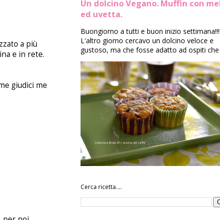
Un dolcino Vegano. Muffin con me
ed uvetta.
Buongiorno a tutti e buon inizio settimana!!!
L'altro giorno cercavo un dolcino veloce e
zzato a più
gustoso, ma che fosse adatto ad ospiti che 
na e in rete.
ome giudici me
Cerca ricetta....
, per noi