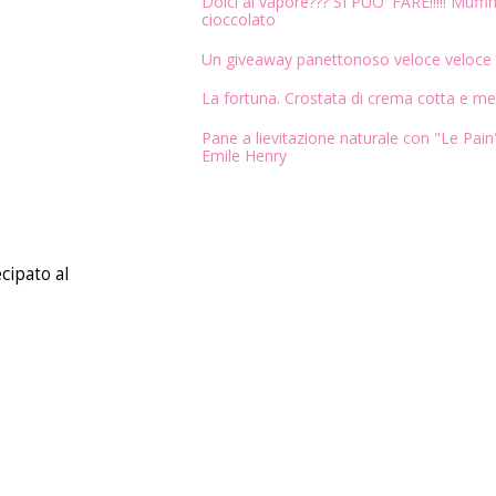
Dolci al vapore??? SI PUO' FARE!!!!! Muffin
cioccolato
Un giveaway panettonoso veloce veloce
La fortuna. Crostata di crema cotta e me
Pane a lievitazione naturale con "Le Pain"
Emile Henry
cipato al