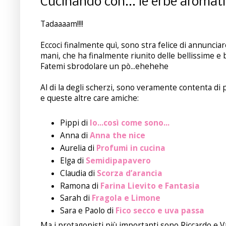
Cucinando con... le erbe aromatic
Tadaaaam!!!!
Eccoci finalmente quì, sono stra felice di annuncia
mani, che ha finalmente riunito delle bellissime e 
Fatemi sbrodolare un pò...ehehehe
Al di la degli scherzi, sono veramente contenta di
e queste altre care amiche:
Pippi di
Io...così come sono...
Anna di
Anna the nice
Aurelia di
Profumi in cucina
Elga di
Semidipapavero
Claudia di
Scorza d’arancia
Ramona di
Farina Lievito e Fantasia
Sarah di
Fragola e Limone
Sara e Paolo di
Fico secco e uva passa
Ma i protagonisti più importanti sono Riccardo e V