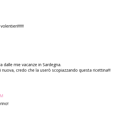
entieri!!!!!!!
va dalle mie vacanze in Sardegna.
i nuova, credo che la userò scopiazzando questa ricettina!!!
PM
rino!