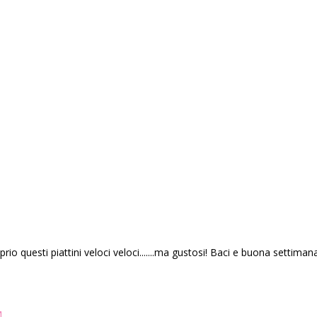
rio questi piattini veloci veloci.......ma gustosi! Baci e buona settiman
M