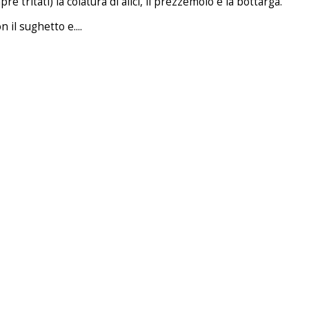
tritati) la colatura di alici, il prezzemolo e la bottarga.
 il sughetto e....