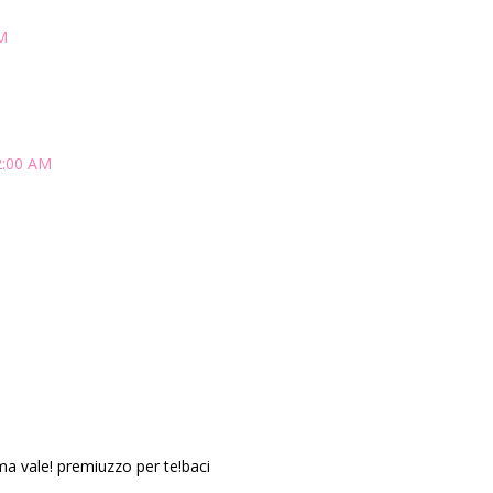
AM
2:00 AM
ma vale! premiuzzo per te!baci