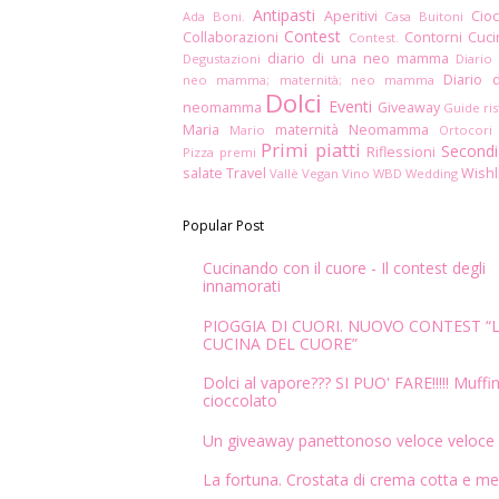
Antipasti
Aperitivi
Cioc
Ada Boni.
Casa Buitoni
Contest
Collaborazioni
Contorni
Cuc
Contest.
diario di una neo mamma
Degustazioni
Diario
Diario 
neo mamma; maternità; neo mamma
Dolci
Eventi
neomamma
Giveaway
Guide ris
Maria
maternità
Neomamma
Mario
Ortocori
Primi piatti
Secondi
Riflessioni
Pizza
premi
salate
Travel
Wishl
Vallè
Vegan
Vino
WBD
Wedding
Popular Post
Cucinando con il cuore - Il contest degli
innamorati
PIOGGIA DI CUORI. NUOVO CONTEST “
CUCINA DEL CUORE”
Dolci al vapore??? SI PUO' FARE!!!!! Muffin
cioccolato
Un giveaway panettonoso veloce veloce
La fortuna. Crostata di crema cotta e me