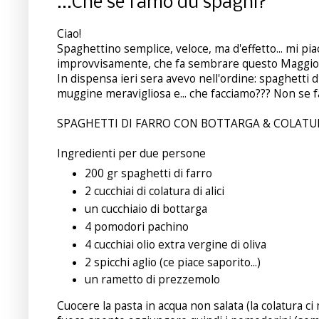
...Che se famo dù spaghi?
Ciao!
Spaghettino semplice, veloce, ma d'effetto... mi pi
improvvisamente, che fa sembrare questo Maggio m
In dispensa ieri sera avevo nell'ordine: spaghetti di 
muggine meravigliosa e... che facciamo??? Non se 
SPAGHETTI DI FARRO CON BOTTARGA & COLATUR
Ingredienti per due persone
200 gr spaghetti di farro
2 cucchiai di colatura di alici
un cucchiaio di bottarga
4 pomodori pachino
4 cucchiai olio extra vergine di oliva
2 spicchi aglio (ce piace saporito...)
un rametto di prezzemolo
Cuocere la pasta in acqua non salata (la colatura ci m