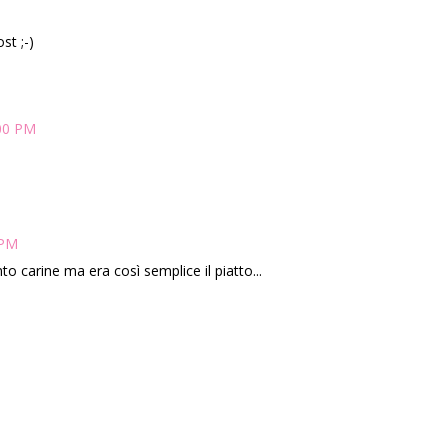
st ;-)
:00 PM
 PM
 carine ma era così semplice il piatto...