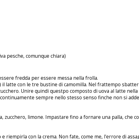
ativa pesche, comunque chiara)
ssere fredda per essere messa nella frolla.
) il latte con le tre bustine di camomilla. Nel frattempo sbatte
o zucchero. Unire quindi questpo composto di uova al latte nella
 continuamente sempre nello stesso senso finche non si adden
ova, zucchero, limone. Impastare fino a fornare una palla, che
o e riempirla con la crema. Non fate, come me, l'errore di assa