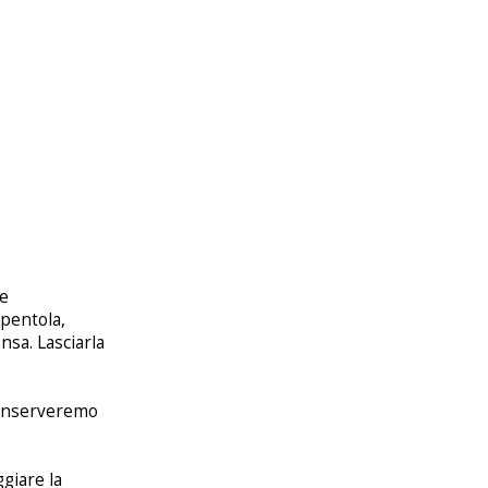
re
 pentola,
sa. Lasciarla
 conserveremo
ggiare la