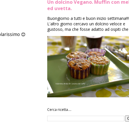
Un dolcino Vegano. Muffin con me
ed uvetta.
Buongiorno a tutti e buon inizio settimana!!!
L'altro giorno cercavo un dolcino veloce e
gustoso, ma che fosse adatto ad ospiti che 
olarissimo 😊
Cerca ricetta....