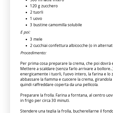
120 g zucchero
2 tuorli
1 uovo
3 bustine camomilla solubile
E poi:
3 mele
2 cucchiai confettura albicocche (o in altern
Procedimento:
Per prima cosa preparare la crema, che poi dovrà e
Mettere a scaldare (senza farlo arrivare a bollore...
energicamente i tuorli, l'uovo intero, la farina e l
abbassare la fiamma e cuocere la crema, girandola
quindi raffreddare coperta da una pellicola.
Preparare la frolla. Farina a forntana, al centro u
in frigo per circa 30 minuti.
Stendere una teglia la frolla, bucherellarne il fond