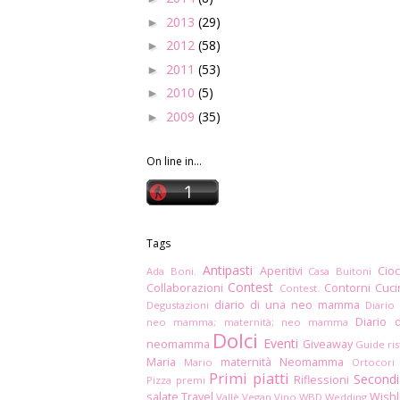
2013
(29)
►
2012
(58)
►
2011
(53)
►
2010
(5)
►
2009
(35)
►
On line in...
Tags
Antipasti
Aperitivi
Cioc
Ada Boni.
Casa Buitoni
Contest
Collaborazioni
Contorni
Cuc
Contest.
diario di una neo mamma
Degustazioni
Diario
Diario 
neo mamma; maternità; neo mamma
Dolci
Eventi
neomamma
Giveaway
Guide ris
Maria
maternità
Neomamma
Mario
Ortocori
Primi piatti
Secondi
Riflessioni
Pizza
premi
salate
Travel
Wishl
Vallè
Vegan
Vino
WBD
Wedding