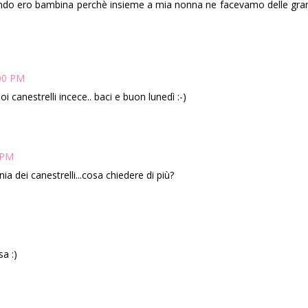
quando ero bambina perchè insieme a mia nonna ne facevamo delle gran
:00 PM
uoi canestrelli incece.. baci e buon lunedì :-)
 PM
a dei canestrelli...cosa chiedere di più?
sa :)