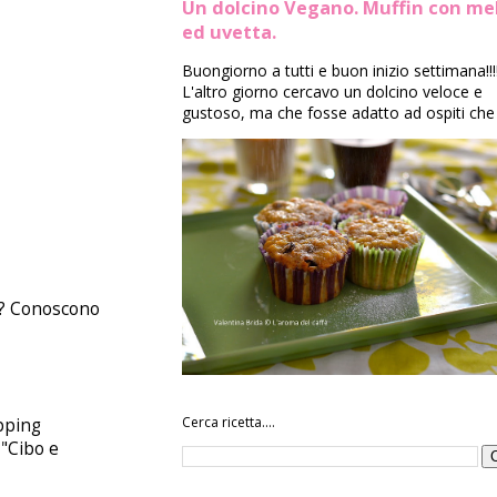
Un dolcino Vegano. Muffin con me
ed uvetta.
Buongiorno a tutti e buon inizio settimana!!!
L'altro giorno cercavo un dolcino veloce e
gustoso, ma che fosse adatto ad ospiti che 
te? Conoscono
Cerca ricetta....
pping
 "Cibo e