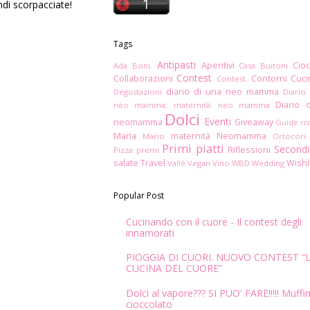
di scorpacciate!
Tags
Antipasti
Aperitivi
Cioc
Ada Boni.
Casa Buitoni
Contest
Collaborazioni
Contorni
Cuc
Contest.
diario di una neo mamma
Degustazioni
Diario
Diario 
neo mamma; maternità; neo mamma
Dolci
Eventi
neomamma
Giveaway
Guide ris
Maria
maternità
Neomamma
Mario
Ortocori
Primi piatti
Secondi
Riflessioni
Pizza
premi
salate
Travel
Wishl
Vallè
Vegan
Vino
WBD
Wedding
Popular Post
Cucinando con il cuore - Il contest degli
innamorati
PIOGGIA DI CUORI. NUOVO CONTEST “
CUCINA DEL CUORE”
Dolci al vapore??? SI PUO' FARE!!!!! Muffin
cioccolato