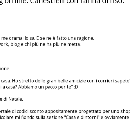
n line. Canestrelli con farina di riso.
 me oramai lo sa. E se ne è fatto una ragione.
twork, blog e chi più ne ha più ne metta.
ione.
 a casa. Ho stretto delle gran belle amicizie con i corrieri sape
ei a casa? Abbiamo un pacco per te" :D
 di Natale.
ortale di codici sconto appositamente progettato per uno sho
icolare mi fiondo sulla sezione "Casa e dintorni" e ovviamente