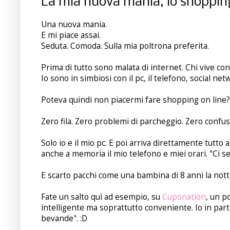
La mia nuova mania, lo shopping o
Una nuova mania.
E mi piace assai.
Seduta. Comoda. Sulla mia poltrona preferita.
Prima di tutto sono malata di internet. Chi vive con
Io sono in simbiosi con il pc, il telefono, social ne
Poteva quindi non piacermi fare shopping on line?
Zero fila. Zero problemi di parcheggio. Zero confus
Solo io e il mio pc. E poi arriva direttamente tutto
anche a memoria il mio telefono e miei orari. "Ci s
E scarto pacchi come una bambina di 8 anni la notte
Fate un salto quì ad esempio, su
Cuponation
, un p
intelligente ma soprattutto conveniente. Io in part
bevande". :D