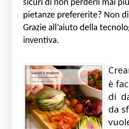
sicuri di non perderli mai pi
pietanze prefererite? Non di
Grazie all’aiuto della tecnol
inventiva.
Crea
è fac
di
d
da sf
vuol