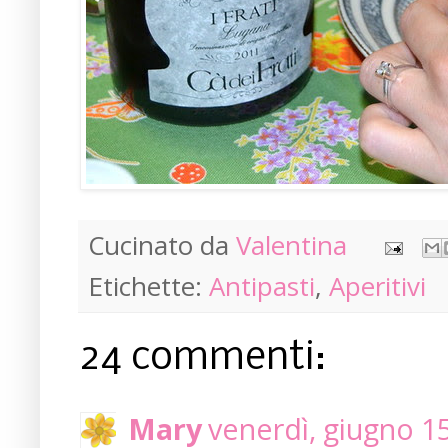
Cucinato da
Valentina
Etichette:
Antipasti
,
Aperitivi
24 commenti:
Mary
venerdì, giugno 1