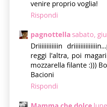
venire proprio voglia!
Rispondi
pagnottella
sabato, gi
Driiiiiiiiiiiin driiiiiiii
reggi l'altra, poi magar
mozzarella filante :))) Boni
Bacioni
Rispondi
Mamma che dolce
lune