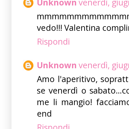
Unknown
venerdì, giu
mmmmmmmmmmmmmmh
vedo!!! Valentina compli
Rispondi
Unknown
venerdì, giu
Amo l'aperitivo, soprat
se venerdì o sabato...c
me li mangio! facciam
end
Rispondi