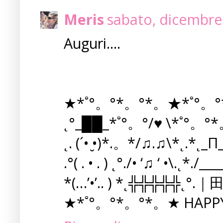
Meris
sabato, dicembre
Auguri....
★*˚°。°*。°*。★*˚°。°
˛°_██_*˚°。°/♥ \*˚°
˛. (´• ̮•)*.。*/♫.♫\*˛.
.°( . • . ) ˛°./• ‘♫ ‘ •\.
*(…’•’.. ) *˛╬╬╬╬╬
★*˚°。°*。°*。★ HAPPY