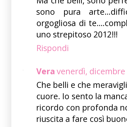
Ma che belli, sono perfe
sono pura arte...diff
orgogliosa di te....comp
uno strepitoso 2012!!!
Rispondi
Vera
venerdì, dicembre
Che belli e che meravigl
cuore. Io sento la manca
ricordo con profonda no
riuscita a fare così buon