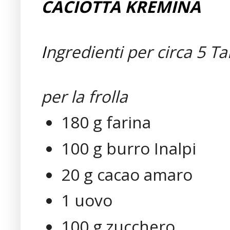
CACIOTTA KREMINA
I
ngredienti per circa 5 Tar
per la frolla
180 g farina
100 g burro Inalpi
20 g cacao amaro
1 uovo
100 g zucchero