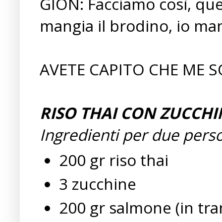
GION: Facciamo così, quel
mangia il brodino, io mangi
AVETE CAPITO CHE ME S
RISO THAI CON ZUCCH
Ingredienti per due pers
200 gr riso thai
3 zucchine
200 gr salmone (in tra