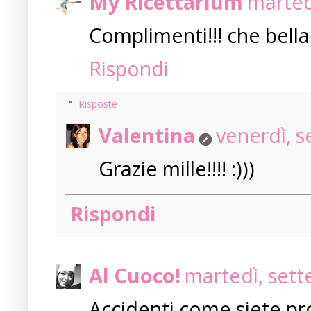
My Ricettarium
marted
Complimenti!!! che bella 
Rispondi
Risposte
Valentina
venerdì, 
Grazie mille!!!! :)))
Rispondi
Al Cuoco!
martedì, sett
Accidenti come siete pr