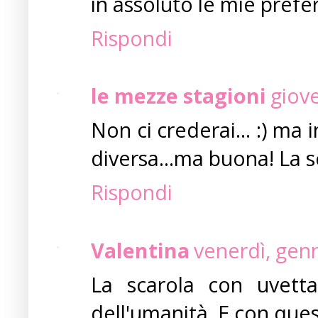
in assoluto le mie prefer
Rispondi
le mezze stagioni
giov
Non ci crederai... :) ma i
diversa...ma buona! La 
Rispondi
Valentina
venerdì, gen
La scarola con uvett
dell'umanità. E con ques