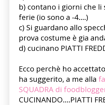
b) contano i giorni che l
ferie (io sono a -4....)
c) Si guardano allo spec
prova costume è gia and
d) cucinano PIATTI FREDDIII
Ecco perchè ho accettato 
ha suggerito, a me alla
f
SQUADRA di foodblogge
CUCINANDO....PIATTI FRE