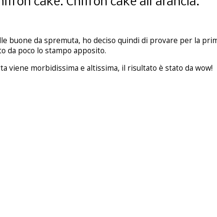
ffon cake. Chiffon cake all'arancia.
le buone da spremuta, ho deciso quindi di provare per la pri
to da poco lo stampo apposito.
rta viene morbidissima e altissima, il risultato è stato da wow!