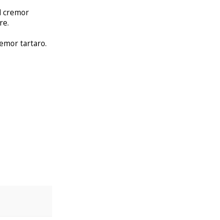
il cremor
re.
emor tartaro.