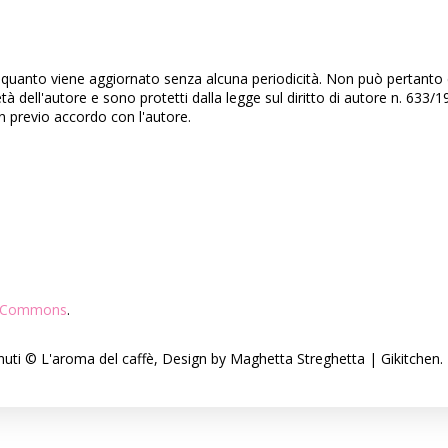
quanto viene aggiornato senza alcuna periodicità. Non può pertanto co
età dell'autore e sono protetti dalla legge sul diritto di autore n. 63
on previo accordo con l'autore.
ve Commons
.
enuti © L'aroma del caffè, Design by Maghetta Streghetta | Gikitche