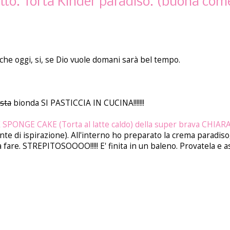
etto. Torta Kinder paradiso. (buona com
che oggi, si, se Dio vuole domani sarà bel tempo.
sta
bionda SI PASTICCIA IN CUCINA!!!!!!!
SPONGE CAKE (Torta al latte caldo) della super brava CHI
te di ispirazione). All'interno ho preparato la crema paradiso,
o a fare. STREPITOSOOOO!!!!! E' finita in un baleno. Provatela e a