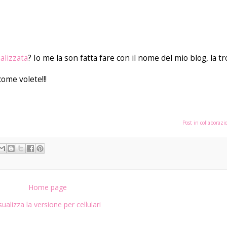
alizzata
? Io me la son fatta fare con il nome del mio blog, la t
ome volete!!!
Post in collabora
Home page
sualizza la versione per cellulari