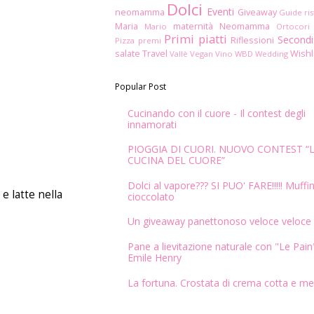
Dolci
Eventi
neomamma
Giveaway
Guide ris
Maria
maternità
Neomamma
Mario
Ortocori
Primi piatti
Secondi
Riflessioni
Pizza
premi
salate
Travel
Wishl
Vallè
Vegan
Vino
WBD
Wedding
Popular Post
Cucinando con il cuore - Il contest degli
innamorati
PIOGGIA DI CUORI. NUOVO CONTEST “
CUCINA DEL CUORE”
Dolci al vapore??? SI PUO' FARE!!!!! Muffin
e latte nella
cioccolato
Un giveaway panettonoso veloce veloce
Pane a lievitazione naturale con "Le Pain"
Emile Henry
La fortuna. Crostata di crema cotta e me