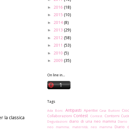
2016
(18)
►
2015
(10)
►
2014
(8)
►
2013
(29)
►
2012
(58)
►
2011
(53)
►
2010
(5)
►
2009
(35)
►
On line in...
Tags
Antipasti
Aperitivi
Cioc
Ada Boni.
Casa Buitoni
Contest
Collaborazioni
Contorni
Cuc
Contest.
r la classica
diario di una neo mamma
Degustazioni
Diario
Diario 
neo mamma; maternità; neo mamma