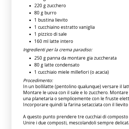
220 g zucchero
80 g burro
1 bustina lievito
1 cucchiaino estratto vaniglia
1 pizzico di sale
160 ml latte intero
Ingredienti per la crema paradiso:
250 g panna da montare gia zuccherata
80 g latte condensato
1 cucchiaio miele millefiori (o acacia)
Procedimento:
In un bollilatte (pentolino qualunque) versare il latt
Montare le uova con il sale e lo zucchero. Montare
una planetaria o semplicemente con le fruste elett
Incorporare quindi la farina setacciata con il liev
A questo punto prendere tre cucchiai di composto e
Unire i due composti, mescolandoli sempre delica