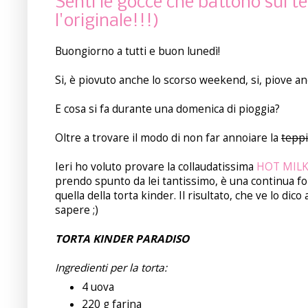
Senti le gocce che battono sul t
l'originale!!!)
Buongiorno a tutti e buon lunedì!
Si, è piovuto anche lo scorso weekend, si, piove an
E cosa si fa durante una domenica di pioggia?
Oltre a trovare il modo di non far annoiare la
teppi
Ieri ho voluto provare la collaudatissima
HOT MILK 
prendo spunto da lei tantissimo, è una continua fon
quella della torta kinder. Il risultato, che ve lo dic
sapere ;)
TORTA KINDER PARADISO
Ingredienti per la torta:
4 uova
220 g farina