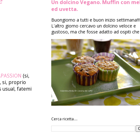
e
Un dolcino Vegano. Muffin con me
ed uvetta.
Buongiorno a tutti e buon inizio settimana!!!
L'altro giorno cercavo un dolcino veloce e
gustoso, ma che fosse adatto ad ospiti che 
ARAPASSION
(si,
 si, proprio
s usual, fatemi
Cerca ricetta....