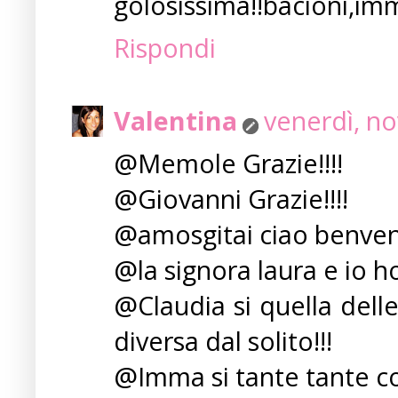
golosissima!!bacioni,im
Rispondi
Valentina
venerdì, n
@Memole Grazie!!!!
@Giovanni Grazie!!!!
@amosgitai ciao benven
@la signora laura e io ho
@Claudia si quella dell
diversa dal solito!!!
@Imma si tante tante coc