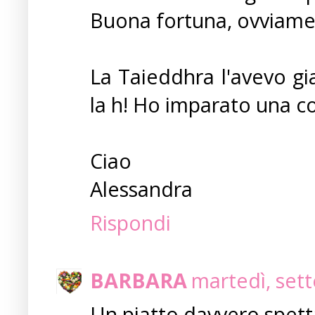
Buona fortuna, ovviame
La Taieddhra l'avevo gi
la h! Ho imparato una co
Ciao
Alessandra
Rispondi
BARBARA
martedì, set
Un piatto davvero spett