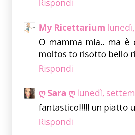
Rispondi
My Ricettarium
lunedì
O mamma mia.. ma è da
moltos to risotto bello r
Rispondi
ღ Sara ღ
lunedì, sette
fantastico!!!!! un piatto 
Rispondi