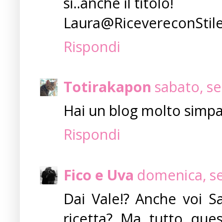
si..anche il titolo!
Laura@RicevereconStil
Rispondi
Totirakapon
sabato, s
Hai un blog molto simpa
Rispondi
Fico e Uva
domenica, se
Dai Vale!? Anche voi S
ricetta? Ma tutto ques