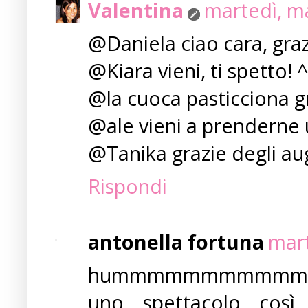
Valentina
martedì, m
@Daniela ciao cara, graz
@Kiara vieni, ti spetto! 
@la cuoca pasticciona gr
@ale vieni a prenderne u
@Tanika grazie degli augu
Rispondi
antonella fortuna
mart
hummmmmmmmmmmmmm ho
uno spettacolo così