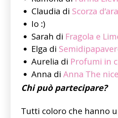
Claudia di
Scorza d’ar
Io :)
Sarah di
Fragola e Li
Elga di
Semidipapaver
Aurelia di
Profumi in 
Anna di
Anna The nic
Chi può partecipare?
Tutti coloro che hanno un